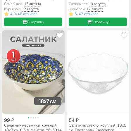
0.8, 1.4 л, с крышкой, Токио,
Самовывоз:
13 августа
Самовывоз:
13 августа
Daniks, HDW3T-P
Курьером:
12 августа
Курьером:
12 августа
4.9
48 отзывов
5
47 отзывов
•
•
В корзину
В корзину
99 ₽
54 ₽
Салатник керамика, круглый,
Салатник стекло, круглый, 13х5
18х7 см, 0.6 л, Мантра, Y6-6014
см, Пастораль, Pasabahce,