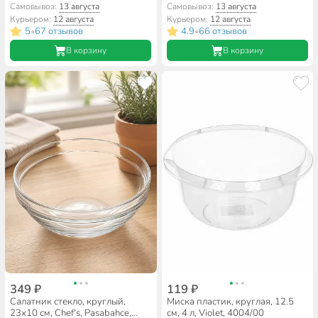
Белый Квадро, Daniks, FFW-
Самовывоз:
13 августа
Самовывоз:
13 августа
90/NFW90T
Курьером:
12 августа
Курьером:
12 августа
5
67 отзывов
4.9
66 отзывов
•
•
В корзину
В корзину
349 ₽
119 ₽
Салатник стекло, круглый,
Миска пластик, круглая, 12.5
23х10 см, Chef's, Pasabahce,
см, 4 л, Violet, 4004/00