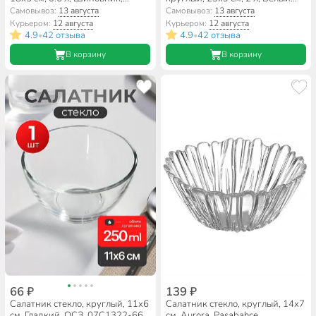
Daniks, 7435
опал, Daniks, белый
Самовывоз:
13 августа
Самовывоз:
13 августа
Курьером:
12 августа
Курьером:
12 августа
4.9
42 отзыва
4.9
42 отзыва
•
•
В корзину
В корзину
66 ₽
139 ₽
Салатник стекло, круглый, 11х6
Салатник стекло, круглый, 14х7
см, Гладкий, ОСЗ, 07С1322-66
см, Aurora, Pasabahce,