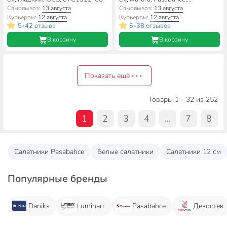
10601SLB
Самовывоз:
13 августа
Самовывоз:
13 августа
Курьером:
12 августа
Курьером:
12 августа
5
42 отзыва
5
38 отзывов
•
•
В корзину
В корзину
Показать ещё
Товары 1 - 32 из 252
1
2
3
4
...
7
8
Салатники Pasabahce
Белые салатники
Салатники 12 см
Популярные бренды
Daniks
Luminarc
Pasabahce
Декостек