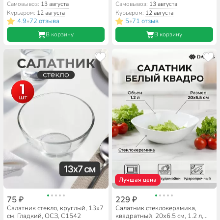
10502, в ассортименте
Daniks, NOW100W
Самовывоз:
13 августа
Самовывоз:
13 августа
Курьером:
12 августа
Курьером:
12 августа
4.9
72 отзыва
5
71 отзыв
•
•
В корзину
В корзину
Лучшая цена
75 ₽
229 ₽
Салатник стекло, круглый, 13х7
Салатник стеклокерамика,
см, Гладкий, ОСЗ, С1542
квадратный, 20х6.5 см, 1.2 л,