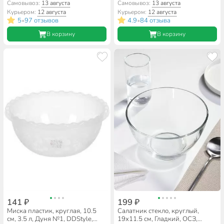
Luminarc, Q1316, синий
4004/12, голубая
Самовывоз:
13 августа
Самовывоз:
13 августа
Курьером:
12 августа
Курьером:
12 августа
5
97 отзывов
4.9
84 отзыва
•
•
В корзину
В корзину
141 ₽
199 ₽
Миска пластик, круглая, 10.5
Салатник стекло, круглый,
см, 3.5 л, Дуня №1, DDStyle,
19х11.5 см, Гладкий, ОСЗ,