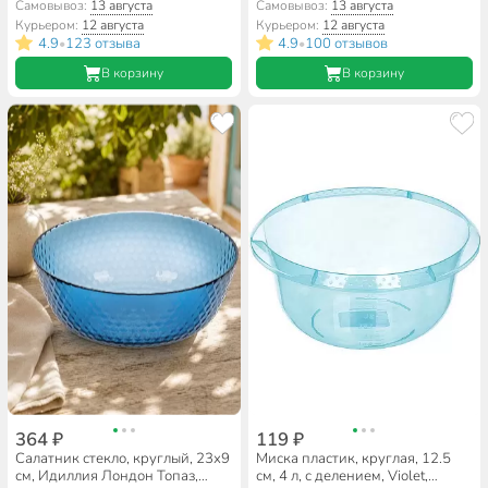
0.8, 1.4 л, с крышкой, Орлеан,
Самовывоз:
13 августа
Самовывоз:
13 августа
Daniks, BY14HDW-3-T36
Курьером:
12 августа
Курьером:
12 августа
4.9
123 отзыва
4.9
100 отзывов
•
•
В корзину
В корзину
364 ₽
119 ₽
Салатник стекло, круглый, 23х9
Миска пластик, круглая, 12.5
см, Идиллия Лондон Топаз,
см, 4 л, с делением, Violet,