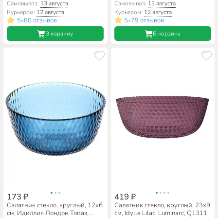
10501, в ассортименте
07с1326
Самовывоз:
13 августа
Самовывоз:
13 августа
Курьером:
12 августа
Курьером:
12 августа
5
80 отзывов
5
79 отзывов
•
•
В корзину
В корзину
173 ₽
419 ₽
Салатник стекло, круглый, 12х6
Салатник стекло, круглый, 23х9
см, Идиллия Лондон Топаз,
см, Idylle Lilac, Luminarc, Q1311