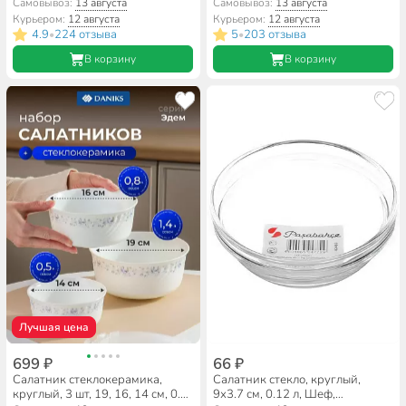
0.8, 1.4 л, с крышкой,
53682SLB
Самовывоз:
13 августа
Самовывоз:
13 августа
подарочная упаковка,
Курьером:
12 августа
Курьером:
12 августа
Анжелика, Daniks, BY14HDW-
4.9
224 отзыва
5
203 отзыва
•
•
3-T36
В корзину
В корзину
Лучшая цена
699 ₽
66 ₽
Салатник стеклокерамика,
Салатник стекло, круглый,
круглый, 3 шт, 19, 16, 14 см, 0.5,
9х3.7 см, 0.12 л, Шеф,