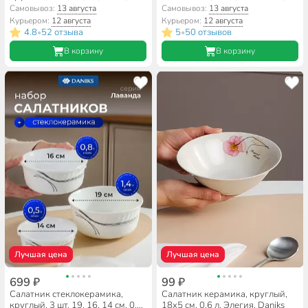
0.8, 1.4 л, с крышкой, Лаванда,
53056SLB
Самовывоз:
13 августа
Самовывоз:
13 августа
Daniks, HDW3T-P
Курьером:
12 августа
Курьером:
12 августа
4.8
52 отзыва
5
50 отзывов
•
•
В корзину
В корзину
Лучшая цена
Лучшая цена
699 ₽
99 ₽
Салатник стеклокерамика,
Салатник керамика, круглый,
круглый, 3 шт, 19, 16, 14 см, 0.5,
18х5 см, 0.6 л, Элегия, Daniks