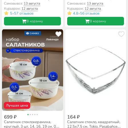
19-220
Самовывоз:
13 августа
Самовывоз:
13 августа
Курьером:
12 августа
Курьером:
12 августа
5
57 отзывов
4.8
56 отзывов
•
•
В корзину
В корзину
Лучшая цена
699 ₽
164 ₽
Салатник стеклокерамика,
Салатник стекло, квадратный,
круглый, 3 шт, 14, 16, 19 см, 0.5,
12.5х7.5 см, Tokio, Pasabahce,