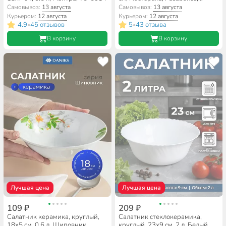
10437SLB
Самовывоз:
13 августа
Самовывоз:
13 августа
Курьером:
12 августа
Курьером:
12 августа
4.9
45 отзывов
5
43 отзыва
•
•
В корзину
В корзину
Лучшая цена
Лучшая цена
109 ₽
209 ₽
Салатник керамика, круглый,
Салатник стеклокерамика,
18х5 см, 0.6 л, Шиповник,
круглый, 23х9 см, 2 л, Белый