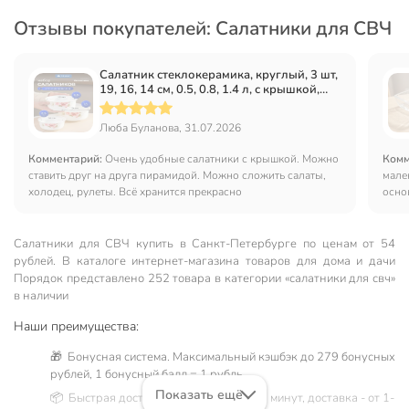
Отзывы покупателей: Салатники для СВЧ
Салатник стеклокерамика, круглый, 3 шт,
19, 16, 14 см, 0.5, 0.8, 1.4 л, с крышкой,
подарочная упаковка, Анжелика, Daniks,
BY14HDW-3-T36
Люба Буланова, 31.07.2026
Комментарий:
Очень удобные салатники с крышкой. Можно
Комм
ставить друг на друга пирамидой. Можно сложить салаты,
мале
холодец, рулеты. Всё хранится прекрасно
осно
надо
Салатники для СВЧ купить в Санкт-Петербургe по ценам от 54
рублей. В каталоге интернет-магазина товаров для дома и дачи
Порядок представлено 252 товара в категории «салатники для свч»
в наличии
Наши преимущества:
🎁 Бонусная система. Максимальный кэшбэк до 279 бонусных
рублей, 1 бонусный балл = 1 рубль.
Показать ещё
📦 Быстрая доставка. Самовывоз от 60 минут, доставка - от 1-