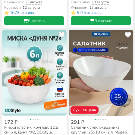
Luminarc, Q1317, синий
Самовывоз:
13 августа
Самовывоз:
13 августа
Курьером:
12 августа
Курьером:
12 августа
5
78 отзывов
5
75 отзывов
•
•
В корзину
В корзину
Лучшая цена
172 ₽
291 ₽
Миска пластик, круглая, 12.5
Салатник стеклокерамика,
см, 6 л, Дуня №2, DDStyle,
круглый, 25х10 см, 2 л, Модерн,