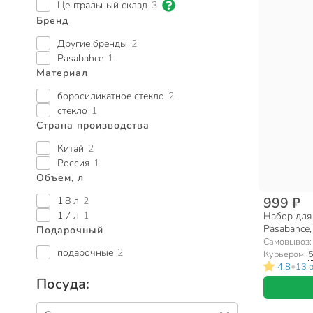
Центральный склад
3
Бренд
Другие бренды
2
Pasabahce
1
Материал
боросиликатное стекло
2
стекло
1
Страна производства
Китай
2
Россия
1
Объем, л
999 ₽
1.8 л
2
1.7 л
1
Набор для 
Pasabahce,
Подарочный
Самовывоз
подарочные
2
Курьером:
5
•
4.8
13 
Посуда: