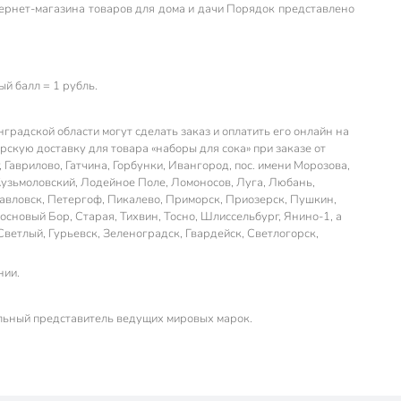
тернет-магазина товаров для дома и дачи Порядок представлено
й балл = 1 рубль.
радской области могут сделать заказ и оплатить его онлайн на
скую доставку для товара «наборы для сока» при заказе от
 Гаврилово, Гатчина, Горбунки, Ивангород, пос. имени Морозова,
Кузьмоловский, Лодейное Поле, Ломоносов, Луга, Любань,
авловск, Петергоф, Пикалево, Приморск, Приозерск, Пушкин,
сновый Бор, Старая, Тихвин, Тосно, Шлиссельбург, Янино-1, а
Светлый, Гурьевск, Зеленоградск, Гвардейск, Светлогорск,
нии.
льный представитель ведущих мировых марок.