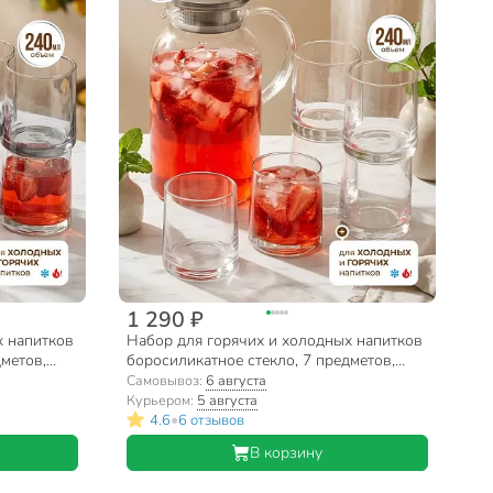
1 290 ₽
х напитков
Набор для горячих и холодных напитков
дметов,
боросиликатное стекло, 7 предметов,
л,
кувшин 1.8 л, 6 стаканов 240 мл,
Самовывоз:
6 августа
4-11725
Кристальная дымка, B050172/Y4-11726
Курьером:
5 августа
•
4.6
6 отзывов
В корзину