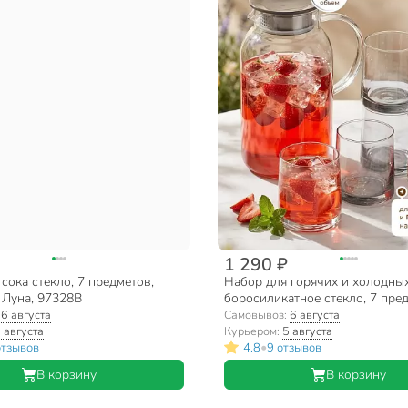
1 290 ₽
сока стекло, 7 предметов,
Набор для горячих и холодны
 Луна, 97328B
боросиликатное стекло, 7 пре
кувшин 1.8 л, 6 стаканов 240 м
:
6 августа
Самовывоз:
6 августа
Графитовый туман, B050170/Y
 августа
Курьером:
5 августа
•
отзывов
4.8
9 отзывов
В корзину
В корзину