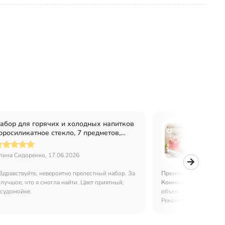
абор для горячих и холодных напитков
Набор
оросиликатное стекло, 7 предметов,
бороси
увшин 1.8 л, 6 стаканов 240 мл,
кувшин
рафитовый туман, B050170/Y4-11725
Крист
лина Сидоренко, 17.06.2026
Татьяна
Здравствуйте, невероятно прелестный набор. За
Преимущества:
Цена,
лучшое, что я смогла найти. Цвет приятный,
Комментарий:
Замеча
осудомойке.
объём, оптимальная в
Рекомендую к покупке