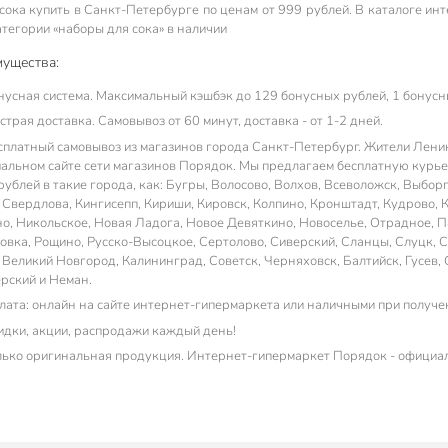
сока купить в Санкт-Петербургe по ценам от 999 рублей. В каталоге ин
атегории «наборы для сока» в наличии
ущества:
нусная система. Максимальный кэшбэк до 129 бонусных рублей, 1 бонусны
трая доставка. Самовывоз от 60 минут, доставка - от 1-2 дней.
сплатный самовывоз из магазинов города Санкт-Петербург. Жители Ленинг
альном сайте сети магазинов Порядок. Мы предлагаем бесплатную курьер
ублей в такие города, как: Бугры, Волосово, Волхов, Всеволожск, Выборг,
 Свердлова, Кингисепп, Кириши, Кировск, Колпино, Кронштадт, Кудрово, 
о, Никольское, Новая Ладога, Новое Девяткино, Новоселье, Отрадное, П
овка, Рощино, Русско-Высоцкое, Сертолово, Сиверский, Сланцы, Слуцк, Со
 Великий Новгород, Калининград, Советск, Черняховск, Балтийск, Гусев, 
рский и Неман.
лата: онлайн на сайте интернет-гипермаркета или наличными при получе
идки, акции, распродажи каждый день!
лько оригинальная продукция. Интернет-гипермаркет Порядок - официа