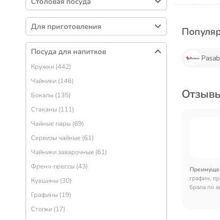
Столовая посуда
Тарелки (410)
Для приготовления
Популя
Салатники (327)
Кастрюли (436)
Столовые приборы (275)
Посуда для напитков
Сковороды (317)
Pasab
Блюда (91)
Кружки (442)
Формы для выпечки (269)
Сервизы столовые (73)
Чайники (146)
Наборы посуды (113)
Подносы (58)
Отзывы
Бокалы (135)
Ковшики (56)
Вазы для фруктов, конфет (53)
Стаканы (111)
Крышки для посуды (54)
Солонки, перечницы и емкости для специй
Чайные пары (69)
(51)
Казаны (50)
Сервизы чайные (61)
Менажницы (39)
Горшочки для запекания (40)
Чайники заварочные (61)
Салфетницы (32)
Сотейники (40)
Френч-прессы (43)
Одноразовая посуда (31)
Преимуще
Блинницы (27)
графин, пр
Кувшины (30)
Сахарницы (30)
Дуршлаги (15)
брала по а
Графины (19)
Бульонницы (22)
Посуда для хозяйственных нужд (14)
Стопки (17)
Тортницы, наборы для торта (11)
Пароварки (13)