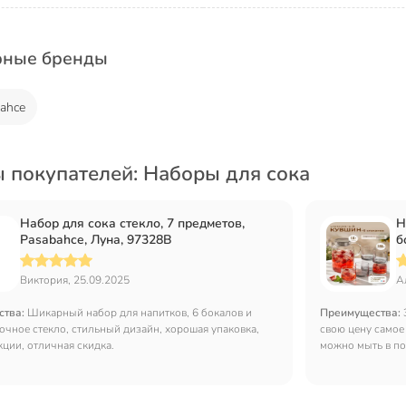
рные бренды
ahce
 покупателей: Наборы для сока
Набор для сока стекло, 7 предметов,
Н
Pasabahce, Луна, 97328B
б
к
Г
Виктория, 25.09.2025
А
ства:
Шикарный набор для напитков, 6 бокалов и
Преимущества:
очное стекло, стильный дизайн, хорошая упаковка,
свою цену самое 
кции, отличная скидка.
можно мыть в п