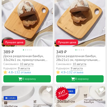
Лучшая цена
Лучшая цена
389 ₽
349 ₽
Доска разделочная бамбук,
Доска разделочная бамбук,
33х24х1 см, прямоугольная,
28х21х1 см, прямоугольная,
Daniks, Бамбук, H-1636
Daniks, Бамбук, H-1635
Самовывоз:
10 августа
Самовывоз:
10 августа
Курьером:
9 августа
Курьером:
9 августа
4.8
132 отзыва
4.9
132 отзыва
•
•
В корзину
В корзину
ХИТ
ПРОДАЖ