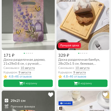
Лучшая цена
171 ₽
329 ₽
Доска разделочная дерево,
Доска разделочная бамбук,
21х29х0.6 см, с ручкой,
28х20х1.5 см, бежевая,
прямоугольная, Лаванда, Ф-14
прямоугольная, Daniks,
Самовывоз:
10 августа
Самовывоз:
10 августа
CB35428B
Курьером:
9 августа
Курьером:
9 августа
4.8
46 отзывов
4.8
46 отзывов
•
•
В корзину
В корзину