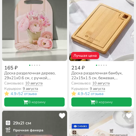
Лучшая цена
165 ₽
214 ₽
Доска разделочная дерево,
Доска разделочная бамбук,
29х21х0.6 см, с ручкой,
22х15х1.5 см, бежевая,
розовая, прямоугольная, К-150
прямоугольная, Daniks,
Самовывоз:
10 августа
Самовывоз:
10 августа
CB35422B
Курьером:
9 августа
Курьером:
9 августа
4.9
52 отзыва
4.9
52 отзыва
•
•
В корзину
В корзину