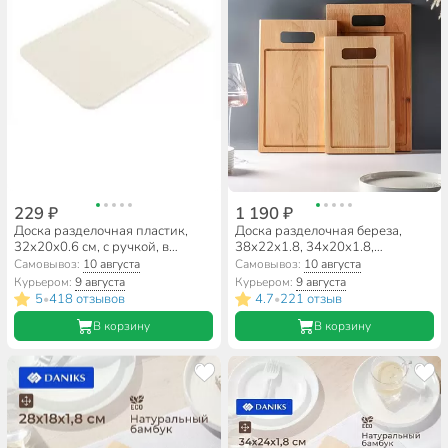
229 ₽
1 190 ₽
Доска разделочная пластик,
Доска разделочная береза,
32х20х0.6 см, с ручкой, в
38х22х1.8, 34х20х1.8,
ассортименте, прямоугольная,
30х18х1.8 см, 1.8 см, 3 шт, с
Самовывоз:
10 августа
Самовывоз:
10 августа
Martika, С53МОЛ/МОКК/СГОЛ
ручкой, с кровостоком,
Курьером:
9 августа
Курьером:
9 августа
прямоугольная, Alber, 80053
5
418 отзывов
4.7
221 отзыв
•
•
В корзину
В корзину