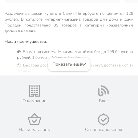
Разделочные доски купить в Санкт-Петербургe по ценам от 129
рублей. В каталоге интернет-магазина товаров для дома и дачи
Порядок представлено 89 товаров в категории «разделочные
доски» в наличии
Наши преимущества:
🎁 Бонусная система. Максимальный кэшбэк до 199 бонусных
рублей, 1 бонусный балл = 1 рубль.
Показать ещё
📦 Быстрая доставка. Самовывоз от 60 минут, доставка - от 1-
2 дней.
🛒 Бесплатный самовывоз из магазинов города Санкт-
Петербург. Жители Ленинградской области могут сделать
заказ и оплатить его онлайн на официальном сайте сети
магазинов Порядок. Мы предлагаем бесплатную курьерскую
О компании
Блог
доставку для товара «разделочные доски» при заказе от 3000
рублей в такие города, как: Бугры, Волосово, Волхов,
Всеволожск, Выборг, Гаврилово, Гатчина, Горбунки,
Ивангород, пос. имени Морозова, имени Свердлова,
Кингисепп, Кириши, Кировск, Колпино, Кронштадт, Кудрово,
Наши магазины
Спецпредложения
Кузьмоловский, Лодейное Поле, Ломоносов, Луга, Любань,
Мурино, Никольское, Новая Ладога, Новое Девяткино,