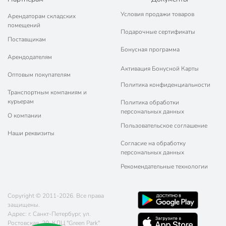
Условия продажи товаров
Арендаторам складских
помещений
Подарочные сертификаты
Поставщикам
Бонусная программа
Арендодателям
Активация Бонусной Карты
Оптовым покупателям
Политика конфиденциальности
Транспортным компаниям и
курьерам
Политика обработки
персональных данных
О компании
Пользовательское соглашение
Наши реквизиты
Согласие на обработку
персональных данных
Рекомендательные технологии
Copyright © 2011-2026. Все права
защищены.
Адрес: г. Санкт-Петербург, ул.
Ростовская, 20, КДЦ "Green Park"