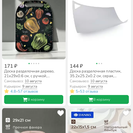
171 ₽
144 ₽
Доска разделочная дерево,
Доска разделочная пластик,
21х29х0.6 см, с ручкой,
35.2х25.2х0.2 см, серая,
прямоугольная, Овощи, Ф-17
прямоугольная, Альтернатива,
Самовывоз:
10 августа
Самовывоз:
10 августа
М8449
Курьером:
9 августа
Курьером:
9 августа
4.8
57 отзывов
5
53 отзыва
•
•
В корзину
В корзину