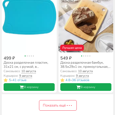
Лучшая цена
499 ₽
549 ₽
Доска разделочная пластик,
Доска разделочная бамбук,
31х21 см, с ручкой, в
38.5х29х1 см, прямоугольная,
ассортименте, овальная, TimA,
Daniks, H-1569
Самовывоз:
10 августа
Самовывоз:
10 августа
ДРГ-3221
Курьером:
9 августа
Курьером:
9 августа
5
41 отзыв
4.8
36 отзывов
•
•
В корзину
В корзину
Показать ещё