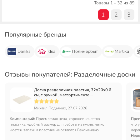
Товары 1 - 32 из 89
1
2
3
Популярные бренды
Daniks
Idea
Полимербыт
Martika
Отзывы покупателей: Разделочные доски
Доска разделочная пластик, 32х20х0.6
см, с ручкой, в ассортименте,
прямоугольная, Martika, С53МОЛ/МОКК/
СГОЛ
Михаил Подъячих, 27.07.2026
Комментарий:
Приемлемая цена, хорошее качество
Преи
пластика, удобный размер для работы на кухне, легко
что 
моется, запахи в пластике не остаются.Рекомендую.
дере
Недо