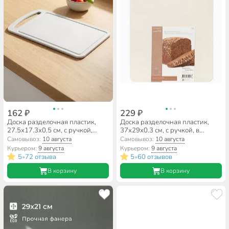
162 ₽
229 ₽
Доска разделочная пластик,
Доска разделочная пластик,
27.5х17.3х0.5 см, с ручкой,
37х29х0.3 см, с ручкой, в
белый ротанг, прямоугольная,
ассортименте, прямоугольная,
Самовывоз:
10 августа
Самовывоз:
10 августа
Idea, М1572
Полимербыт, Комфорт С80501,
Курьером:
9 августа
Курьером:
9 августа
4380501
5
72 отзыва
5
60 отзывов
•
•
В корзину
В корзину