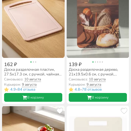
162 ₽
139 ₽
Доска разделочная пластик,
Доска разделочная дерево,
27.5х17.3 см, с ручкой, чайная
21х19.5х0.6 см, с ручкой,
роза, прямоугольная, Idea, М
квадратная, Хлеб, Л-12
Самовывоз:
10 августа
Самовывоз:
10 августа
1572
Курьером:
9 августа
Курьером:
9 августа
4.9
84 отзыва
4.8
78 отзывов
•
•
В корзину
В корзину