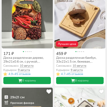
Лучшая цена
171 ₽
459 ₽
Доска разделочная дерево,
Доска разделочная бамбук,
29х21х0.6 см, с ручкой,
33х22х1.5 см, бежевая,
прямоугольная, Красный перец,
прямоугольная, Daniks,
Самовывоз:
10 августа
Самовывоз:
10 августа
К-17
CB35433B
Курьером:
9 августа
Курьером:
9 августа
4.9
45 отзывов
4.7
45 отзывов
•
•
В корзину
В корзину