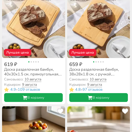
Лучшая цена
Лучшая цена
619 ₽
659 ₽
Доска разделочная бамбук,
Доска разделочная бамбук,
40х30х1.5 см, прямоугольная,
38х28х1.8 см, с ручкой,
Daniks, H-1765
прямоугольная, Daniks, H-
Самовывоз:
10 августа
Самовывоз:
10 августа
1080L
Курьером:
9 августа
Курьером:
9 августа
4.9
109 отзывов
4.8
97 отзывов
•
•
В корзину
В корзину