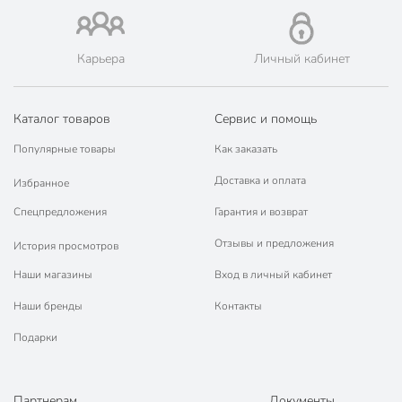
Новоселье, Отрадное, Павловск, Петергоф, Пикалево,
Приморск, Приозерск, Пушкин, Романовка, Рощино, Русско-
Высоцкое, Сертолово, Сиверский, Сланцы, Слуцк, Сосновый
Карьера
Личный кабинет
Бор, Старая, Тихвин, Тосно, Шлиссельбург, Янино-1, а также
Великий Новгород, Калининград, Советск, Черняховск,
Балтийск, Гусев, Светлый, Гурьевск, Зеленоградск, Гвардейск,
Каталог товаров
Светлогорск, Пионерский и Неман.
Сервис и помощь
💳 Оплата: онлайн на сайте интернет-гипермаркета или
Популярные товары
Как заказать
наличными при получении.
🛍 Скидки, акции, распродажи каждый день!
Доставка и оплата
Избранное
📜 Только оригинальная продукция. Интернет-гипермаркет
Спецпредложения
Гарантия и возврат
Порядок - официальный представитель ведущих мировых
марок.
Отзывы и предложения
История просмотров
Наши магазины
Вход в личный кабинет
Наши бренды
Контакты
Подарки
Партнерам
Документы