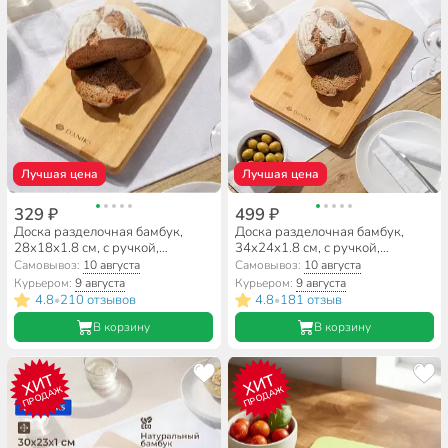
Лучшая цена
Лучшая цена
329 ₽
499 ₽
Доска разделочная бамбук,
Доска разделочная бамбук,
28х18х1.8 см, с ручкой,
34х24х1.8 см, с ручкой,
прямоугольная, Daniks, H-
прямоугольная, Daniks, H-
Самовывоз:
10 августа
Самовывоз:
10 августа
1080S
1080M
Курьером:
9 августа
Курьером:
9 августа
4.8
210 отзывов
4.8
181 отзыв
•
•
В корзину
В корзину
ХИТ
ХИТ
ПРОДАЖ
ПРОДАЖ