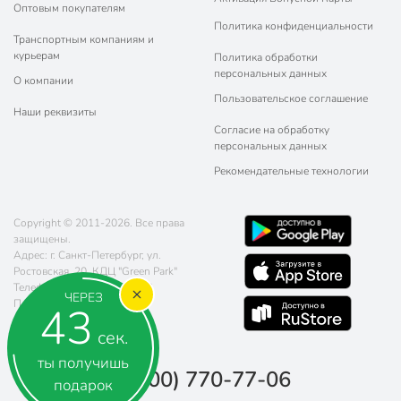
Оптовым покупателям
Политика конфиденциальности
Транспортным компаниям и
курьерам
Политика обработки
персональных данных
О компании
Пользовательское соглашение
Наши реквизиты
Согласие на обработку
персональных данных
Рекомендательные технологии
Copyright © 2011-2026. Все права
защищены.
Адрес: г. Санкт-Петербург, ул.
Ростовская, 20, КДЦ "Green Park"
Телефон:
8 (800) 770-77-06
ЧЕРЕЗ
Почта:
sales@poryadok.ru
41
сек.
ты получишь
8 (800) 770-77-06
подарок