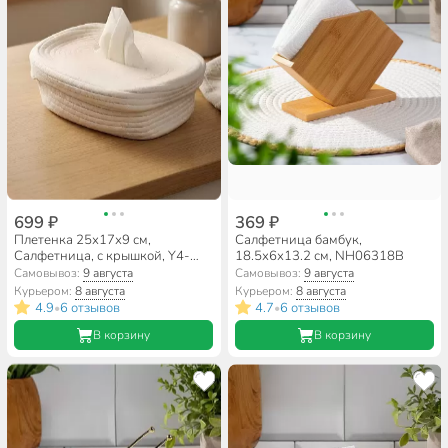
699 ₽
369 ₽
Плетенка 25х17х9 см,
Салфетница бамбук,
Салфетница, с крышкой, Y4-
18.5х6х13.2 см, NH06318B
8691
Самовывоз:
9 августа
Самовывоз:
9 августа
Курьером:
8 августа
Курьером:
8 августа
4.9
6 отзывов
4.7
6 отзывов
•
•
В корзину
В корзину