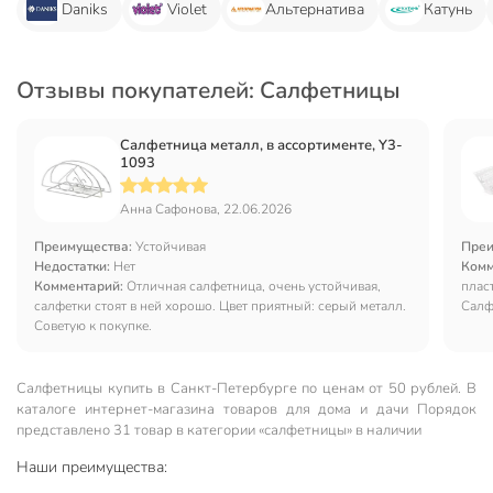
Daniks
Violet
Альтернатива
Катунь
Отзывы покупателей: Салфетницы
Салфетница металл, в ассортименте, Y3-
1093
Анна Сафонова, 22.06.2026
Преимущества:
Устойчивая
Преи
Недостатки:
Нет
Комм
Комментарий:
Отличная салфетница, очень устойчивая,
плас
салфетки стоят в ней хорошо. Цвет приятный: серый металл.
Салф
Советую к покупке.
Салфетницы купить в Санкт-Петербургe по ценам от 50 рублей. В
каталоге интернет-магазина товаров для дома и дачи Порядок
представлено 31 товар в категории «салфетницы» в наличии
Наши преимущества: