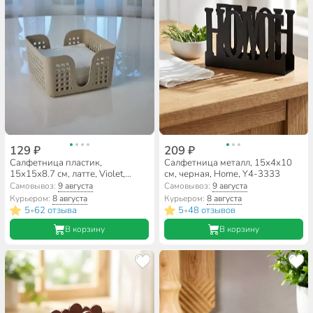
129 ₽
209 ₽
Салфетница пластик,
Салфетница металл, 15х4х10
15х15х8.7 см, латте, Violet,
см, черная, Home, Y4-3333
Лофт, квадратная, 650020
Самовывоз:
9 августа
Самовывоз:
9 августа
Курьером:
8 августа
Курьером:
8 августа
5
62 отзыва
5
48 отзывов
•
•
В корзину
В корзину