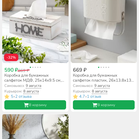
-32%
590 ₽
669 ₽
869 ₽
Коробка для бумажных
Коробка для бумажных
салфеток МДФ, 25х14х9.5 см,
салфеток пластик, 26х13.8х13.5
Y4-6840
см, подвесная, Y4-11633
Самовывоз:
9 августа
Самовывоз:
9 августа
Курьером:
8 августа
Курьером:
8 августа
5
2 отзыва
4.7
1 отзыв
•
•
В корзину
В корзину