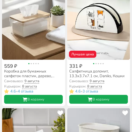
Лучшая цена
559 ₽
331 ₽
Коробка для бумажных
Салфетница доломит,
салфеток пластик, дерево,
13.3х3.7х7.1 см, Daniks, Кошки
23х13х10 см, прозрачная, с
Самовывоз:
9 августа
Самовывоз:
9 августа
бамбуковой крышкой, Y4-7801
Курьером:
8 августа
Курьером:
8 августа
4.6
4 отзыва
4.6
3 отзыва
•
•
В корзину
В корзину