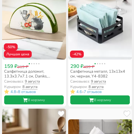
-50%
Лучшая цена
-42%
159 ₽
290 ₽
319 ₽
499 ₽
Салфетница доломит,
Салфетница металл, 13х13х4
13.3х3.7х7.1 см, Daniks,
см, черная, Y4-8382
Миловидный
Самовывоз:
9 августа
Самовывоз:
9 августа
Курьером:
8 августа
Курьером:
8 августа
4.8
8 отзывов
4.6
7 отзывов
•
•
В корзину
В корзину