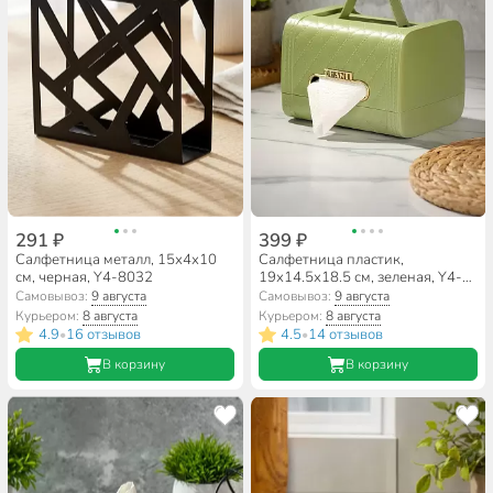
291 ₽
399 ₽
Салфетница металл, 15х4х10
Салфетница пластик,
см, черная, Y4-8032
19х14.5х18.5 см, зеленая, Y4-
7060
Самовывоз:
9 августа
Самовывоз:
9 августа
Курьером:
8 августа
Курьером:
8 августа
4.9
16 отзывов
4.5
14 отзывов
•
•
В корзину
В корзину