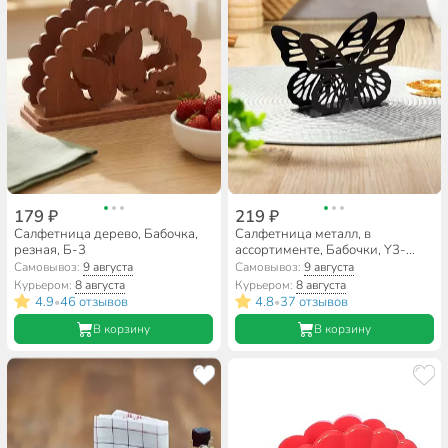
179 ₽
219 ₽
Салфетница дерево, Бабочка,
Салфетница металл, в
резная, Б-3
ассортименте, Бабочки, Y3-
1117
Самовывоз:
9 августа
Самовывоз:
9 августа
Курьером:
8 августа
Курьером:
8 августа
4.9
46 отзывов
4.8
37 отзывов
•
•
В корзину
В корзину