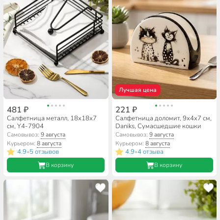
Лучшая цена
481 ₽
221 ₽
Салфетница металл, 18х18х7
Салфетница доломит, 9х4х7 см,
см, Y4-7904
Daniks, Сумасшедшие кошки
Самовывоз:
9 августа
Самовывоз:
9 августа
Курьером:
8 августа
Курьером:
8 августа
4.9
5 отзывов
4.9
4 отзыва
•
•
В корзину
В корзину