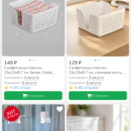
149 ₽
129 ₽
Салфетница пластик,
Салфетница пластик,
15х15х8.7 см, белая, Violet,
15х15х8.7 см, слоновая кость,
Лофт, квадратная, 650006
Violet, Лофт, квадратная,
Самовывоз:
9 августа
Самовывоз:
9 августа
650026
Курьером:
8 августа
Курьером:
8 августа
5
91 отзыв
5
80 отзывов
•
•
В корзину
В корзину
ХИТ
ПРОДАЖ