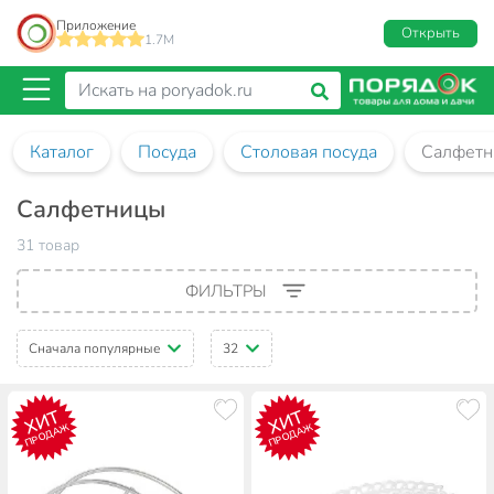
Приложение
Открыть
1.7M
Каталог
Посуда
Столовая посуда
Салфетн
Салфетницы
31 товар
ФИЛЬТРЫ
Сначала популярные
32
ХИТ
ХИТ
ПРОДАЖ
ПРОДАЖ