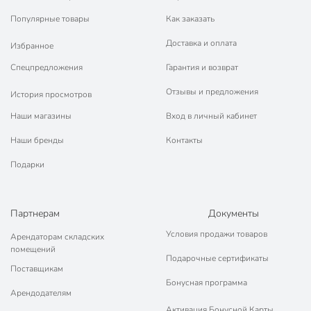
наличными при получении.
Популярные товары
Как заказать
🛍 Скидки, акции, распродажи каждый день!
Доставка и оплата
Избранное
📜 Только оригинальная продукция. Интернет-гипермаркет
Порядок - официальный представитель ведущих мировых
Спецпредложения
Гарантия и возврат
марок.
Отзывы и предложения
История просмотров
Наши магазины
Вход в личный кабинет
Наши бренды
Контакты
Подарки
Партнерам
Документы
Условия продажи товаров
Арендаторам складских
помещений
Подарочные сертификаты
Поставщикам
Бонусная программа
Арендодателям
Активация Бонусной Карты