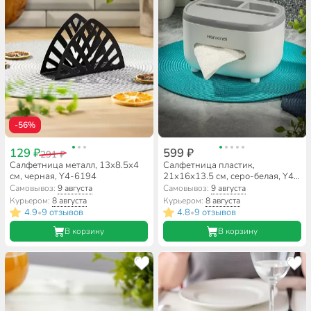
-56%
129 ₽
599 ₽
291 ₽
Салфетница металл, 13х8.5х4
Салфетница пластик,
см, черная, Y4-6194
21х16х13.5 см, серо-белая, Y4-
7237
Самовывоз:
9 августа
Самовывоз:
9 августа
Курьером:
8 августа
Курьером:
8 августа
4.9
9 отзывов
4.8
9 отзывов
•
•
В корзину
В корзину