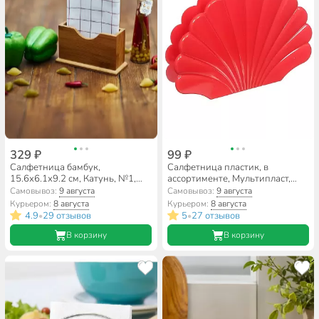
329 ₽
99 ₽
Салфетница бамбук,
Салфетница пластик, в
15.6х6.1х9.2 см, Катунь, №1,
ассортименте, Мультипласт,
КТ-СА-01
Павлин, MPG9741
Самовывоз:
9 августа
Самовывоз:
9 августа
Курьером:
8 августа
Курьером:
8 августа
4.9
29 отзывов
5
27 отзывов
•
•
В корзину
В корзину