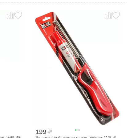
199 ₽
sen, WB-45
Зажигалка бытовая пьезо, Wisen, WB-3