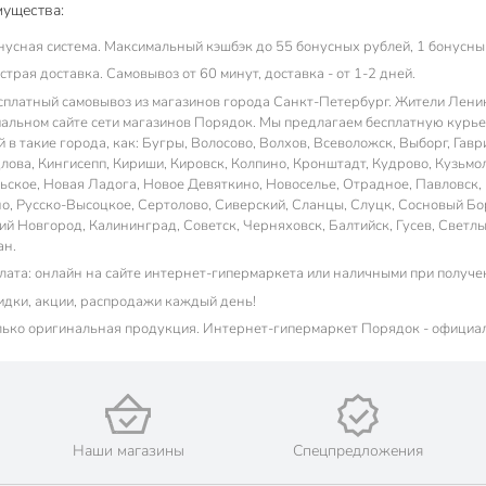
ущества:
нусная система. Максимальный кэшбэк до 55 бонусных рублей, 1 бонусный
трая доставка. Самовывоз от 60 минут, доставка - от 1-2 дней.
сплатный самовывоз из магазинов города Санкт-Петербург. Жители Ленинг
альном сайте сети магазинов Порядок. Мы предлагаем бесплатную курьер
 в такие города, как: Бугры, Волосово, Волхов, Всеволожск, Выборг, Гавр
лова, Кингисепп, Кириши, Кировск, Колпино, Кронштадт, Кудрово, Кузьмо
ьское, Новая Ладога, Новое Девяткино, Новоселье, Отрадное, Павловск,
о, Русско-Высоцкое, Сертолово, Сиверский, Сланцы, Слуцк, Сосновый Бор,
ий Новгород, Калининград, Советск, Черняховск, Балтийск, Гусев, Светлы
ан.
лата: онлайн на сайте интернет-гипермаркета или наличными при получе
идки, акции, распродажи каждый день!
лько оригинальная продукция. Интернет-гипермаркет Порядок - официа
Наши магазины
Спецпредложения