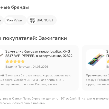
рные бренды
e
Wisen
BRUNOJET
 покупателей: Зажигалки
Зажигалка бытовая пьезо, Luxlite, XHG
З
8847 WP-PEPPER, в ассортименте, 02822
П
4
Василий Петрушин, 04.08.2026
В
рий:
Зажигалка бытовая, пьезо. Хорошо заправляется
Преимущества:
амя долго. Для ботоых нужд и для плиты очень
без рук. Работае
счет удлиненного носика. Рекомендую как
в руке, пластик
ую вещь.
упить в Санкт-Петербургe по ценам от 97 рублей. В каталоге интерне
тегории «зажигалки» в наличии