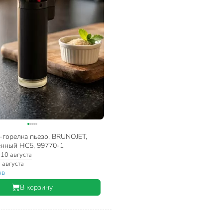
-горелка пьезо, BRUNOJET,
нный HC5, 99770-1
:
10 августа
 августа
ыв
В корзину