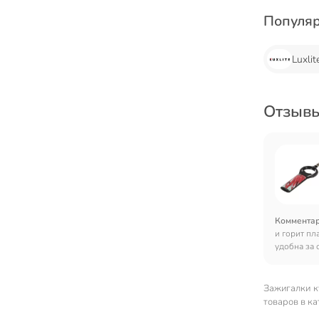
Популя
Luxlit
Отзывы
Коммента
и горит пл
удобна за 
незаменим
Зажигалки к
товаров в ка