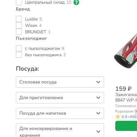
Центральный склад
10
Бренд
Luxlite
5
Wisen
4
BRUNOJET
1
Пьезоподжиг
с пьезоподжигом
8
без пьезоподжига
2
Посуда:
Столовая посуда
159 ₽
Тарелки (404)
Зажигалка 
Для приготовления
8847 WP-P
Салатники (329)
Самовывоз
Кастрюли (424)
Столовые приборы (266)
Курьером:
9
Посуда для напитков
Сковороды (313)
•
4.9
496
Блюда (90)
Кружки (458)
Формы для выпечки (263)
Сервизы столовые (71)
Для консервирования и
Бокалы (148)
Наборы посуды (111)
хранения
Вазы для фруктов, конфет (58)