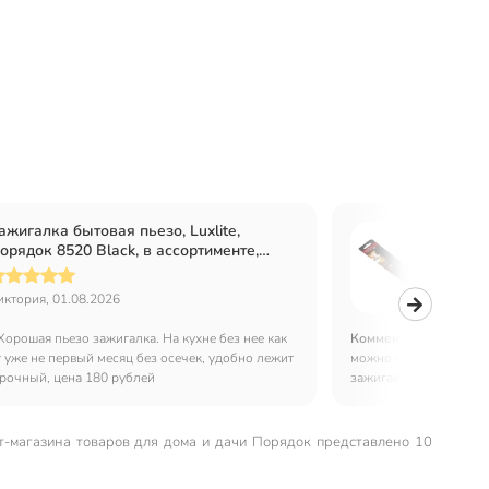
ажигалка бытовая пьезо, Luxlite,
Зажиг
орядок 8520 Black, в ассортименте,
в ассо
315
иктория, 01.08.2026
Марина 
Хорошая пьезо зажигалка. На кухне без нее как
Комментарий:
Удобная
т уже не первый месяц без осечек, удобно лежит
можно не переживать з
 прочный, цена 180 рублей
зажигает с первого раз
т-магазина товаров для дома и дачи Порядок представлено 10