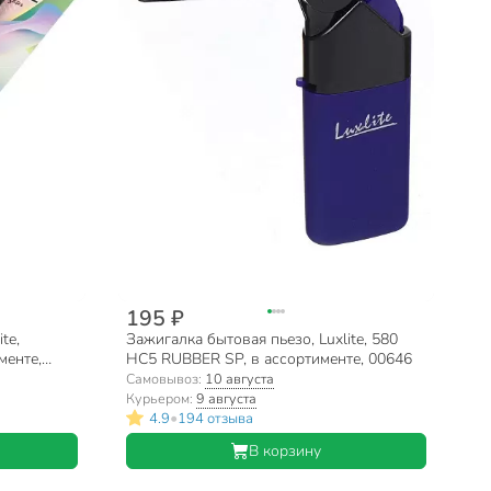
195 ₽
te,
Зажигалка бытовая пьезо, Luxlite, 580
менте,
HC5 RUBBER SP, в ассортименте, 00646
Самовывоз:
10 августа
Курьером:
9 августа
•
4.9
194 отзыва
В корзину