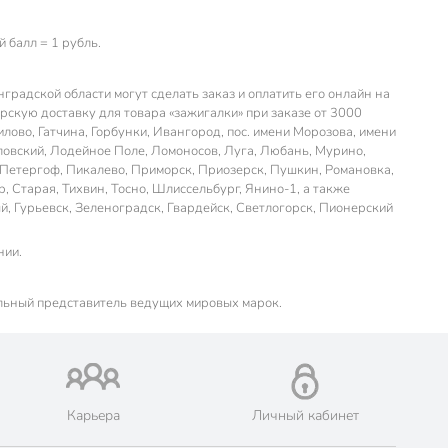
 балл = 1 рубль.
радской области могут сделать заказ и оплатить его онлайн на
скую доставку для товара «зажигалки» при заказе от 3000
илово, Гатчина, Горбунки, Ивангород, пос. имени Морозова, имени
ловский, Лодейное Поле, Ломоносов, Луга, Любань, Мурино,
 Петергоф, Пикалево, Приморск, Приозерск, Пушкин, Романовка,
 Старая, Тихвин, Тосно, Шлиссельбург, Янино-1, а также
й, Гурьевск, Зеленоградск, Гвардейск, Светлогорск, Пионерский
нии.
льный представитель ведущих мировых марок.
Карьера
Личный кабинет