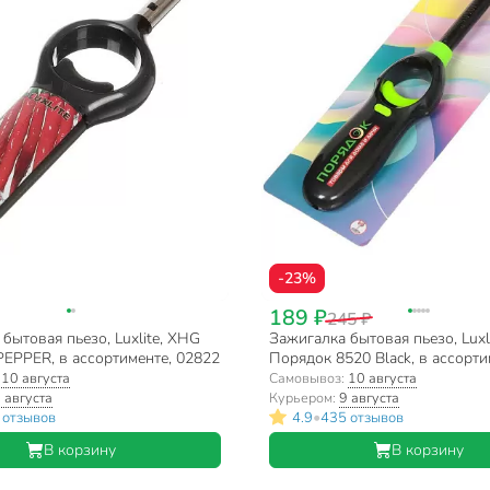
-23%
189 ₽
245 ₽
бытовая пьезо, Luxlite, XHG
Зажигалка бытовая пьезо, Luxli
EPPER, в ассортименте, 02822
Порядок 8520 Black, в ассорти
4315
:
10 августа
Самовывоз:
10 августа
 августа
Курьером:
9 августа
•
 отзывов
4.9
435 отзывов
В корзину
В корзину