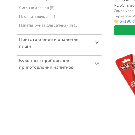
Ножи для мясорубки (2)
RUS5, в ас
Ситечки для чая (5)
Соковыжималки (2)
Самовывоз
Курьером:
9
Пленка пищевая (4)
Ершики для бутылок (2)
•
5
190 о
Пакеты, рукав для запекания (3)
Ступки, пестики (1)
Мясорубки ручные (1)
Приготовление и хранение
Шприцы кондитерские (1)
пищи
Походная посуда (35)
Кухонные приборы для
Посуда для пикника (6)
приготовления напитков
Соковарки, молоковарки (1)