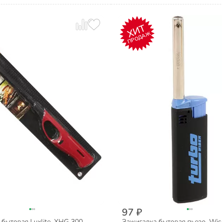
ХИТ
ПРОДАЖ
97 ₽
бытовая Luxlite, XHG 300
Зажигалка бытовая пьезо, Wi