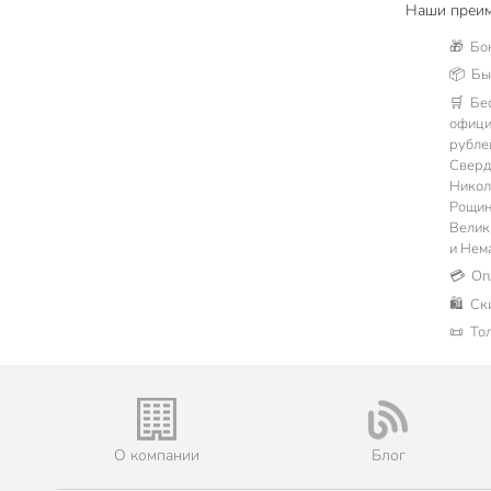
Наши преим
🎁 Бо
📦 Быс
🛒 Бе
офици
рублей
Сверд
Никол
Рощин
Велик
и Нем
💳 Оп
🛍 Ск
📜 То
О компании
Блог