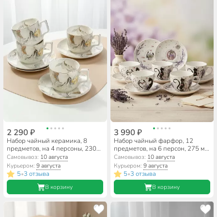
2 290 ₽
3 990 ₽
Набор чайный керамика, 8
Набор чайный фарфор, 12
предметов, на 4 персоны, 230
предметов, на 6 персон, 275 мл,
мл, Beatrix, Серебристый
Lefard, Лавандовые коты, 425-
Самовывоз:
10 августа
Самовывоз:
10 августа
цветок, МЛ134P/4, подарочная
173, подарочная упаковка
Курьером:
9 августа
Курьером:
9 августа
упаковка
5
3 отзыва
5
3 отзыва
•
•
В корзину
В корзину