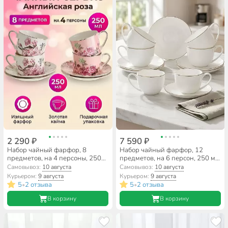
2 290 ₽
7 590 ₽
Набор чайный фарфор, 8
Набор чайный фарфор, 12
предметов, на 4 персоны, 250
предметов, на 6 персон, 250 мл,
мл, Английская роза,
Lefard, Кристал Голд, 414-058,
Самовывоз:
10 августа
Самовывоз:
10 августа
МЛ165P/4, подарочная
подарочная упаковка
Курьером:
9 августа
Курьером:
9 августа
упаковка
5
2 отзыва
5
2 отзыва
•
•
В корзину
В корзину