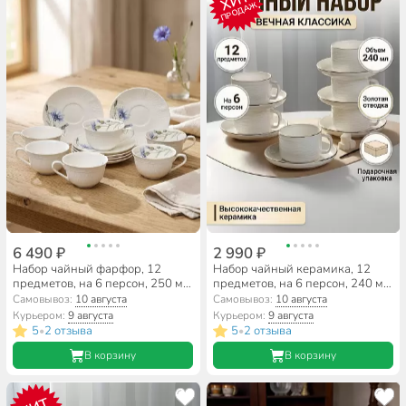
ХИТ
ПРОДАЖ
6 490 ₽
2 990 ₽
Набор чайный фарфор, 12
Набор чайный керамика, 12
предметов, на 6 персон, 250 мл,
предметов, на 6 персон, 240 мл,
Lefard, Васильки, 760-827,
Вечная классика, Y4-9742,
Самовывоз:
10 августа
Самовывоз:
10 августа
подарочная упаковка
подарочная упаковка
Курьером:
9 августа
Курьером:
9 августа
5
2 отзыва
5
2 отзыва
•
•
В корзину
В корзину