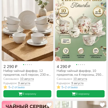
2 290 ₽
4 290 ₽
Набор чайный фарфор, 12
Набор чайный фарфор, 10
предметов, на 6 персон, 230 мл,
предметов, на 4 персоны, 250
Lefard, Диаманд, 359-327,
мл, Птички, МЛ124P/10,
Самовывоз:
10 августа
Самовывоз:
10 августа
подарочная упаковка
подарочная упаковка
Курьером:
9 августа
Курьером:
9 августа
5
2 отзыва
5
2 отзыва
•
•
В корзину
В корзину