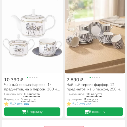
10 390 ₽
2 890 ₽
Чайный сервиз фарфор, 14
Чайный сервиз фарфор, 12
предметов, на 6 персон, 300 мл,
предметов, на 6 персон, 250 мл,
Lefard, Horse Club, 590-579,
Lefard, Top style, 165-615,
Самовывоз:
10 августа
Самовывоз:
10 августа
подарочная упаковка
подарочная упаковка
Курьером:
9 августа
Курьером:
9 августа
5
2 отзыва
5
2 отзыва
•
•
В корзину
В корзину