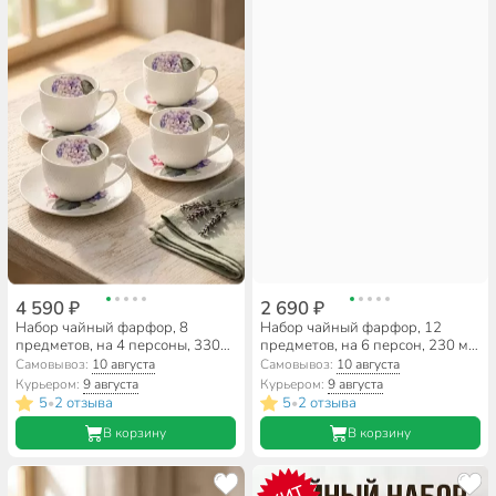
4 590 ₽
2 690 ₽
Набор чайный фарфор, 8
Набор чайный фарфор, 12
предметов, на 4 персоны, 330
предметов, на 6 персон, 230 мл,
мл, Lefard, Гортензия, 415-2290
Jewel, Кварц, ПС0003-14,
Самовывоз:
10 августа
Самовывоз:
10 августа
подарочная упаковка
Курьером:
9 августа
Курьером:
9 августа
5
2 отзыва
5
2 отзыва
•
•
В корзину
В корзину