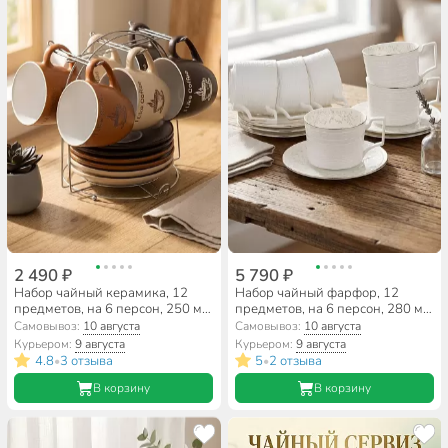
2 490 ₽
5 790 ₽
Набор чайный керамика, 12
Набор чайный фарфор, 12
предметов, на 6 персон, 250 мл,
предметов, на 6 персон, 280 мл,
металлическая подставка, ТМ
Lefard, Фабьен, 760-463,
Самовывоз:
10 августа
Самовывоз:
10 августа
Глория, Bonjart, 958-6MS,
подарочная упаковка
Курьером:
9 августа
Курьером:
9 августа
подарочная упаковка
4.8
3 отзыва
5
2 отзыва
•
•
В корзину
В корзину