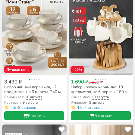
Лучшая цена
-29%
3 490 ₽
1 690 ₽
2 390 ₽
Набор чайный керамика, 12
Набор кружек керамика, 19
предметов, на 6 персон, 240 мл,
предметов, на 6 персон, 180 мл,
Daniks, Мун Стайл,
деревянная подставка, Y4-
Самовывоз:
10 августа
Самовывоз:
10 августа
ZPX222301W-1
4598
Курьером:
9 августа
Курьером:
9 августа
4.5
8 отзывов
4.5
7 отзывов
•
•
В корзину
В корзину