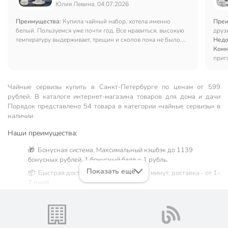
Юлия Левина, 04.07.2026
Преимущества:
Купила чайный набор, хотела именно
Преи
белый. Пользуемся уже почти год. Все нравиться, высокую
друз
температуру выдерживает, трещин и сколов пока не было.
Недо
Рекомендую.
Комм
приг
Чайные сервизы купить в Санкт-Петербургe по ценам от 599
рублей. В каталоге интернет-магазина товаров для дома и дачи
Порядок представлено 54 товара в категории «чайные сервизы» в
наличии
Наши преимущества:
🎁 Бонусная система. Максимальный кэшбэк до 1139
бонусных рублей, 1 бонусный балл = 1 рубль.
Показать ещё
📦 Быстрая доставка. Самовывоз от 60 минут, доставка - от 1-
2 дней.
🛒 Бесплатный самовывоз из магазинов города Санкт-
Петербург. Жители Ленинградской области могут сделать
заказ и оплатить его онлайн на официальном сайте сети
магазинов Порядок. Мы предлагаем бесплатную курьерскую