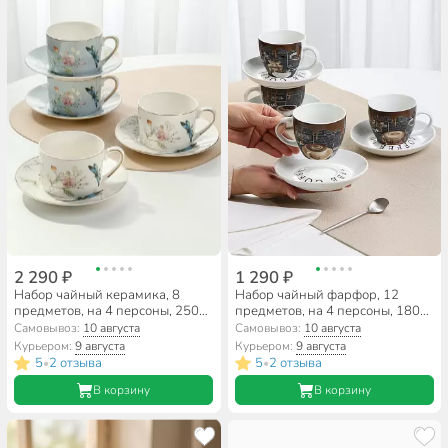
2 290 ₽
1 290 ₽
Набор чайный керамика, 8
Набор чайный фарфор, 12
предметов, на 4 персоны, 250
предметов, на 4 персоны, 180
мл, Beatrix, Стрекоза,
мл, с ложками, Горячий
Самовывоз:
10 августа
Самовывоз:
10 августа
МЛ101P/4, подарочная
шоколад, RS097-1060J,
Курьером:
9 августа
Курьером:
9 августа
упаковка
подарочная упаковка
5
2 отзыва
5
2 отзыва
•
•
В корзину
В корзину