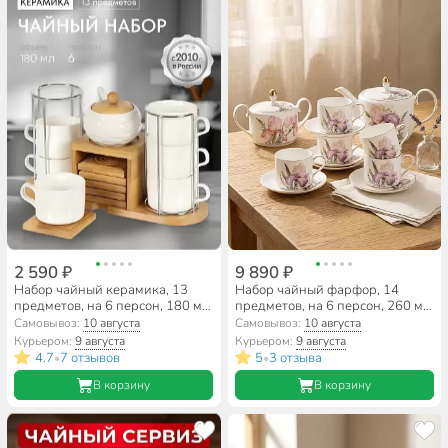
2 590 ₽
9 890 ₽
Набор чайный керамика, 13
Набор чайный фарфор, 14
предметов, на 6 персон, 180 мл,
предметов, на 6 персон, 260 мл,
металлическая подставка, Y4-
Lefard, Irises, 590-331,
Самовывоз:
10 августа
Самовывоз:
10 августа
4593, подарочная упаковка
подарочная упаковка
Курьером:
9 августа
Курьером:
9 августа
4.7
7 отзывов
5
3 отзыва
•
•
В корзину
В корзину