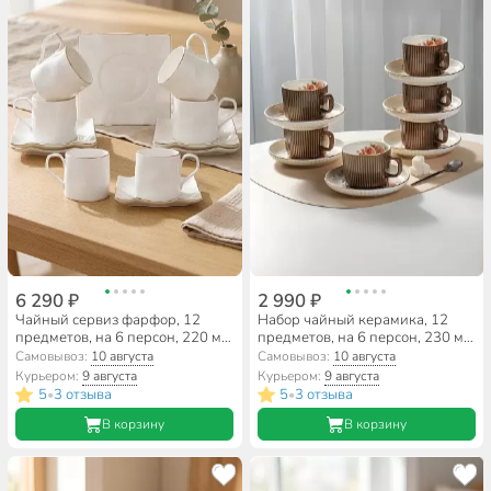
6 290 ₽
2 990 ₽
Чайный сервиз фарфор, 12
Набор чайный керамика, 12
предметов, на 6 персон, 220 мл,
предметов, на 6 персон, 230 мл,
Lefard, Раффл Голд, 264-1160,
Чайная роза, Y4-9740,
Самовывоз:
10 августа
Самовывоз:
10 августа
подарочная упаковка
подарочная упаковка
Курьером:
9 августа
Курьером:
9 августа
5
3 отзыва
5
3 отзыва
•
•
В корзину
В корзину