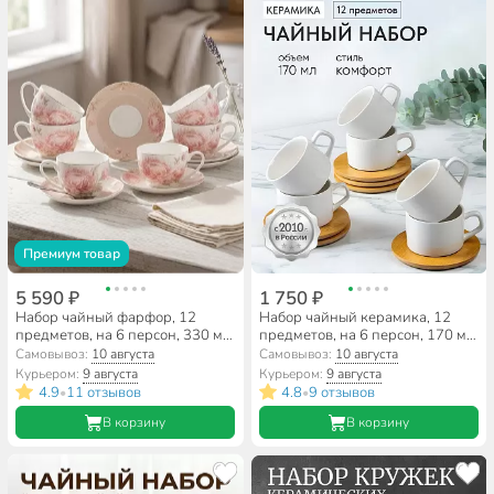
Премиум товар
5 590 ₽
1 750 ₽
Набор чайный фарфор, 12
Набор чайный керамика, 12
предметов, на 6 персон, 330 мл,
предметов, на 6 персон, 170 мл,
Lefard, Астра, 415-2161,
Y145
Самовывоз:
10 августа
Самовывоз:
10 августа
подарочная упаковка
Курьером:
9 августа
Курьером:
9 августа
4.9
11 отзывов
4.8
9 отзывов
•
•
В корзину
В корзину