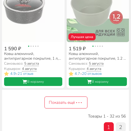
Лучшая цена
1 590 ₽
1 519 ₽
Ковш алюминий,
Ковш алюминий,
антипригарное покрытие, 1 л,
антипригарное покрытие, 1.2 л,
крышка стекло, бакелитовая
пластиковая ручка, Гурман,
Самовывоз:
5 августа
Самовывоз:
5 августа
ручка, Горница, Гранит,
Мята, ГМкш161МЛ
Курьером:
4 августа
Курьером:
4 августа
кш1611аг
4.9
21 отзыв
4.7
20 отзывов
•
•
В корзину
В корзину
Показать ещё
Товары 1 - 32 из 56
1
2