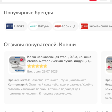
Популярные бренды
Daniks
Катунь
Горница
Керченский м
Отзывы покупателей: Ковши
Ковш нержавеющая сталь, 0.8 л, крышка
стекло, металлическая ручка, индукция,
Daniks, GS-01311-12SP/SD-512S
Виктория, 25.07.2026
Преимущества:
Качество, стоимость, функциональность
Преи
Комментарий:
Отличный ковш небольшого размера. Удобно
Недо
готовить маленькие порции. Отлично подойдёт для
Комм
приготовления детям. К покупке рекомендую.
очен
за с