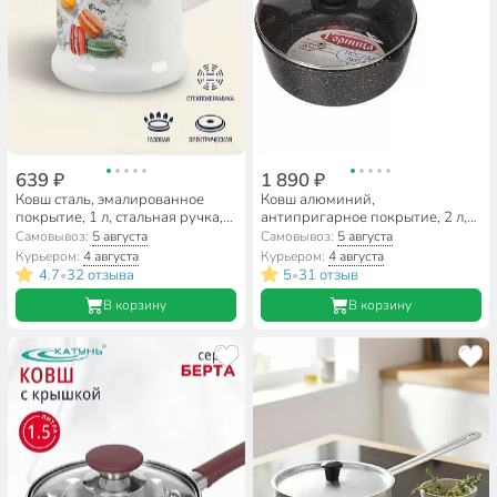
639 ₽
1 890 ₽
Ковш сталь, эмалированное
Ковш алюминий,
покрытие, 1 л, стальная ручка,
антипригарное покрытие, 2 л,
индукция, Керченский
крышка стекло, бакелитовая
Самовывоз:
5 августа
Самовывоз:
5 августа
металлургический завод,
ручка, Горница, Гранит,
Курьером:
4 августа
Курьером:
4 августа
Цветное печенье, 90104-072/4,
кш2011аг
4.7
32 отзыва
5
31 отзыв
•
•
белый
В корзину
В корзину