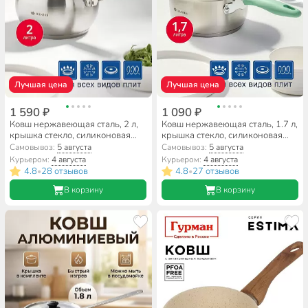
Лучшая цена
Лучшая цена
1 590 ₽
1 090 ₽
Ковш нержавеющая сталь, 2 л,
Ковш нержавеющая сталь, 1.7 л,
крышка стекло, силиконовая
крышка стекло, силиконовая
ручка, индукция, Daniks,
ручка, индукция, Daniks,
Самовывоз:
5 августа
Самовывоз:
5 августа
Модерн серый, SD-16SN
Гринери, SD-23-16SP, мятный
Курьером:
4 августа
Курьером:
4 августа
4.8
28 отзывов
4.8
27 отзывов
•
•
В корзину
В корзину