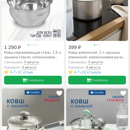
1 290 ₽
399 ₽
Ковш нержавеющая сталь, 1.5 л,
Ковш алюминий, 1 л, крышка
крышка стекло, силиконовая
алюминий, алюминиевая ручка,
ручка, индукция, Катунь, Берта,
Scovo, МТ-064
Самовывоз:
5 августа
Самовывоз:
5 августа
КТ15-К
Курьером:
4 августа
Курьером:
4 августа
4.7
31 отзыв
4.7
28 отзывов
•
•
В корзину
В корзину