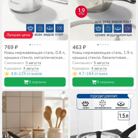
Лучшая цена
769 ₽
463 ₽
Ковш нержавеющая сталь, 0.8 л,
Ковш нержавеющая сталь, 1.9 л,
крышка стекло, металлическая
крышка стекло, бакелитовая
ручка, индукция, Daniks, GS-
ручка, DNN1, SD-A19-16S
Самовывоз:
5 августа
Самовывоз:
5 августа
01311-12SP/SD-512S
Курьером:
4 августа
Курьером:
4 августа
4.8
229 отзывов
4.7
184 отзыва
•
•
В корзину
В корзину