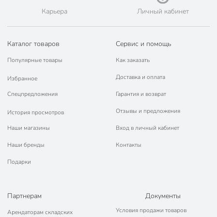
Шлиссельбург, Янино-1, а также Великий Новгород,
Карьера
Личный кабинет
Калининград, Советск, Черняховск, Балтийск, Гусев, Светлый,
Гурьевск, Зеленоградск, Гвардейск, Светлогорск,
Пионерский и Неман.
Каталог товаров
Сервис и помощь
💳 Оплата: онлайн на сайте интернет-гипермаркета или
наличными при получении.
Популярные товары
Как заказать
🛍 Скидки, акции, распродажи каждый день!
Доставка и оплата
Избранное
📜 Только оригинальная продукция. Интернет-гипермаркет
Порядок - официальный представитель ведущих мировых
Спецпредложения
Гарантия и возврат
марок.
Отзывы и предложения
История просмотров
Наши магазины
Вход в личный кабинет
Наши бренды
Контакты
Подарки
Партнерам
Документы
Условия продажи товаров
Арендаторам складских