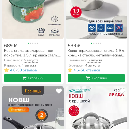
689 ₽
539 ₽
Ковш сталь, эмалированное
Ковш нержавеющая сталь, 1.9 л,
покрытие, 1.5 л, крышка сталь,
крышка стекло, металлическая
стальная ручка, с крышкой,
ручка, DNN3, SD-A17-16S
Самовывоз:
5 августа
Самовывоз:
5 августа
СтальЭмаль, 1с43с, в
Курьером:
4 августа
Курьером:
4 августа
ассортименте
4.6
58 отзывов
4.6
56 отзывов
•
•
В корзину
В корзину