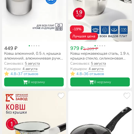
-19%
Лучшая цена
449 ₽
979 ₽
1 209 ₽
Ковш алюминий, 0.5 л, крышка
Ковш нержавеющая сталь, 1.9 л,
алюминий, алюминиевая ручка,
крышка стекло, силиконовая
Scovo, МТ-063
ручка, индукция, Daniks,
Самовывоз:
5 августа
Самовывоз:
5 августа
Орландо, GS-01435-16S
Курьером:
4 августа
Курьером:
4 августа
4.8
37 отзывов
4.8
36 отзывов
•
•
В корзину
В корзину