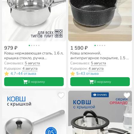
979 ₽
1 590 ₽
Ковш нержавеющая сталь, 1.6 л,
Ковш алюминий,
крышка стекло, ручка
антипригарное покрытие, 1.5 л,
нержавеющая сталь, индукция,
бакелитовая ручка, съемная
Самовывоз:
5 августа
Самовывоз:
5 августа
Катунь, Гретта, КТ04-К
ручка, Горница, Гранит,
Курьером:
4 августа
Курьером:
4 августа
кш1812аг
4.7
44 отзыва
5
43 отзыва
•
•
В корзину
В корзину