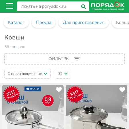
Каталог
Посуда
Для приготовления
Ковш
Ковши
56 товаров
ФИЛЬТРЫ
Сначала популярные
32
ХИТ
ХИТ
ПРОДАЖ
ПРОДАЖ