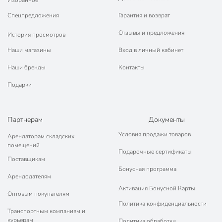
📜 Только оригинальная продукция. Интернет-гипермаркет
Порядок - официальный представитель ведущих мировых
Спецпредложения
Гарантия и возврат
марок.
Отзывы и предложения
История просмотров
Наши магазины
Вход в личный кабинет
Наши бренды
Контакты
Подарки
Партнерам
Документы
Условия продажи товаров
Арендаторам складских
помещений
Подарочные сертификаты
Поставщикам
Бонусная программа
Арендодателям
Активация Бонусной Карты
Оптовым покупателям
Политика конфиденциальности
Транспортным компаниям и
курьерам
Политика обработки