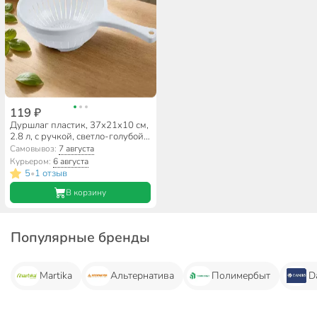
119 ₽
Дуршлаг пластик, 37x21x10 см,
2.8 л, с ручкой, светло-голубой,
Martika, Кристи, С44СГЛ
Самовывоз:
7 августа
Курьером:
6 августа
5
1 отзыв
•
В корзину
Популярные бренды
Martika
Альтернатива
Полимербыт
D