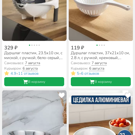
329 ₽
119 ₽
Дуршлаг пластик, 23.5х10 см, с
Дуршлаг пластик, 37x21x10 см,
миской, с ручкой, бело-серый,
2.8 л, с ручкой, кремовый,
Y4-9117
Martika, Кристи, С44КРЕМ
Самовывоз:
7 августа
Самовывоз:
7 августа
Курьером:
6 августа
Курьером:
6 августа
4.9
11 отзывов
5
6 отзывов
•
•
В корзину
В корзину