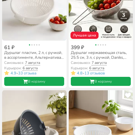
Лучшая цена
61 ₽
399 ₽
Дуршлаг пластик, 2 л, с ручкой,
Дуршлаг нержавеющая сталь,
в ассортименте, Альтернатива,
25.5 см, 3 л, с ручкой, Daniks,
Эконом, М8234
GS-08131-25
Самовывоз:
7 августа
Самовывоз:
7 августа
Курьером:
6 августа
Курьером:
6 августа
4.9
33 отзыва
4.8
13 отзывов
•
•
В корзину
В корзину