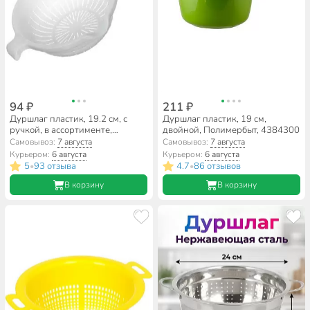
94 ₽
211 ₽
Дуршлаг пластик, 19.2 см, с
Дуршлаг пластик, 19 см,
ручкой, в ассортименте,
двойной, Полимербыт, 4384300
Полимербыт, 4394100
Самовывоз:
7 августа
Самовывоз:
7 августа
Курьером:
6 августа
Курьером:
6 августа
5
93 отзыва
4.7
86 отзывов
•
•
В корзину
В корзину