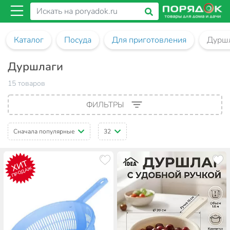
Каталог
Посуда
Для приготовления
Дурш
Дуршлаги
15 товаров
ФИЛЬТРЫ
Сначала популярные
32
ХИТ
ПРОДАЖ