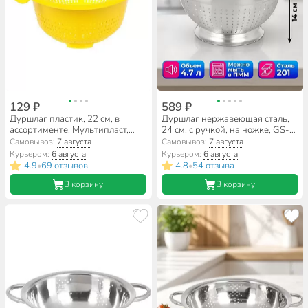
129 ₽
589 ₽
Дуршлаг пластик, 22 см, в
Дуршлаг нержавеющая сталь,
ассортименте, Мультипласт,
24 см, с ручкой, на ножке, GS-
MPG9710
08127-24
Самовывоз:
7 августа
Самовывоз:
7 августа
Курьером:
6 августа
Курьером:
6 августа
4.9
69 отзывов
4.8
54 отзыва
•
•
В корзину
В корзину