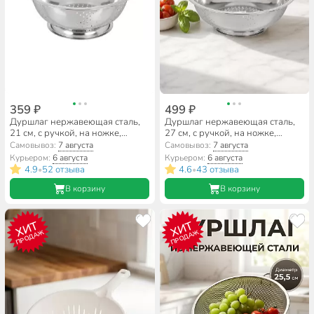
359 ₽
499 ₽
Дуршлаг нержавеющая сталь,
Дуршлаг нержавеющая сталь,
21 см, с ручкой, на ножке,
27 см, с ручкой, на ножке,
серебристый, GS-08126-20
серебристый, GS-08126-28
Самовывоз:
7 августа
Самовывоз:
7 августа
Курьером:
6 августа
Курьером:
6 августа
4.9
52 отзыва
4.6
43 отзыва
•
•
В корзину
В корзину
ХИТ
ХИТ
ПРОДАЖ
ПРОДАЖ