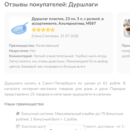
Отзывы покупателей: Дуршлаги
Дуршлаг пластик, 23 см, 3 л, с ручкой, в
ассортименте, Альтернатива, М597
Елена Слипанюк, 31.07.2026
Преимущества:
Качественный
Преи
Недостатки:
Нет
мате
Комментарий:
Легкий и вместительный. Удобно мыть ягоду.
удоб
Легко моется, мы очень довольны. Рекомендуем! Есть выбор
цветов, бежевый нам понравился больше всего
Дуршлаги купить в Санкт-Петербургe по ценам от 61 рубля. В
каталоге интернет-магазина товаров для дома и дачи Порядок
представлено 15 товаров в категории «дуршлаги» в наличии
Наши преимущества:
🎁 Бонусная система. Максимальный кэшбэк до 75 бонусных
рублей, 1 бонусный балл = 1 рубль.
📦 Быстрая доставка. Самовывоз от 60 минут, доставка - от 1-