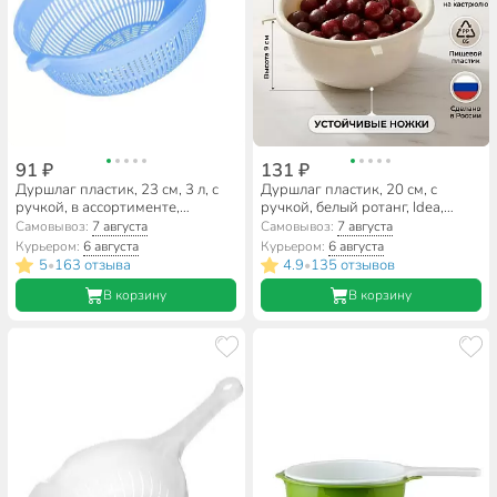
91 ₽
131 ₽
Дуршлаг пластик, 23 см, 3 л, с
Дуршлаг пластик, 20 см, с
ручкой, в ассортименте,
ручкой, белый ротанг, Idea,
Альтернатива, М597
М1130
Самовывоз:
7 августа
Самовывоз:
7 августа
Курьером:
6 августа
Курьером:
6 августа
5
163 отзыва
4.9
135 отзывов
•
•
В корзину
В корзину