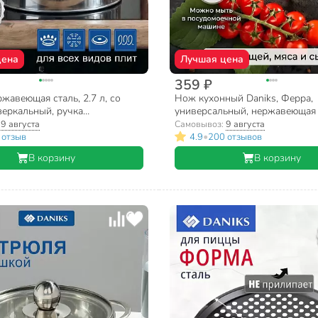
цена
Лучшая цена
359 ₽
жавеющая сталь, 2.7 л, со
Нож кухонный Daniks, Ферра,
зеркальный, ручка
универсальный, нержавеющая с
я, Daniks, индукция, M-001
см, рукоятка сталь, YW-A042-
:
9 августа
Самовывоз:
9 августа
•
 отзыв
4.9
200 отзывов
В корзину
В корзину