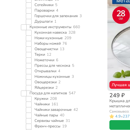
Сотейники
5
Пароварки
4
Горшочки для запекания
3
Дуршлаги
1
Кухонные инструменты
660
Кухонная навеска
328
Ножи кухонные
209
Наборы ножей
76
Овощечистки
13
Терки
12
Ножеточки
6
Прессы для чеснока
5
Открывалки
4
Ножницы кухонные
3
Овощерезки
2
Лучшая 
Яйцерезки
2
Посуда для напитков
547
249 ₽
Кружки
208
Крышка для
Чайники
161
металличес
Чайники заварочные
42
черная, Д
Самовывоз
Чайные пары
40
•
4.9
237
Сервизы чайные
31
Френч-прессы
19