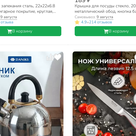
189 ₽
запекания сталь, 22х22х6.8
Крышка для посуды стекло, 20 
игарное покрытие, круглая,
металлический обод, кнопка ба
 Daniks, K-8020.4
черная, Д4120Ч
:
9 августа
Самовывоз:
9 августа
•
 отзыва
4.9
214 отзывов
В корзину
В корзину