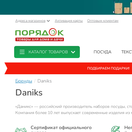
Адреса магазинов
Активация карты
Оптовым клиентам
КАТАЛОГ ТОВАРОВ
ПОСУДА
ТЕКС
ПОДБИРАЕМ ПОДАРКИ!
Бренды
Daniks
Daniks
«Даникс» — российский производитель наборов посуды, ст
Компания более 10 лет выпускает современные изделия из ме
Сертификат официального
Не