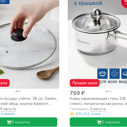
цена
Лучшая цена
769 ₽
 посуды стекло, 28 см, Daniks,
Ковш нержавеющая сталь, 0.8 
кий обод, кнопка бакелит,
стекло, металлическая ручка, 
4128Ч
Daniks, GS-01311-12SP/SD-51
:
9 августа
Самовывоз:
9 августа
•
 отзывов
4.8
231 отзыв
В корзину
В корзину