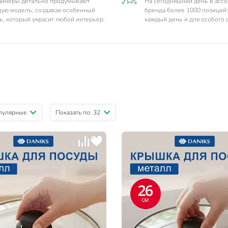
айнеры детально продумывают
На сегодняшний день в асс
ую модель, создавая особенный
бренда более 1000 позиций:
ь, который украсит любой интерьер.
каждый день и для особого 
пулярные
Показать по:
32