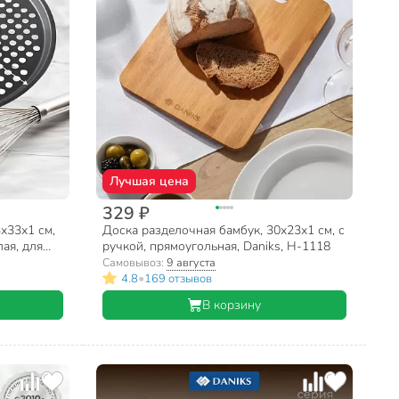
Лучшая цена
329 ₽
х33х1 см,
Доска разделочная бамбук, 30х23х1 см, с
ая, для
ручкой, прямоугольная, Daniks, H-1118
Самовывоз:
9 августа
•
4.8
169 отзывов
В корзину