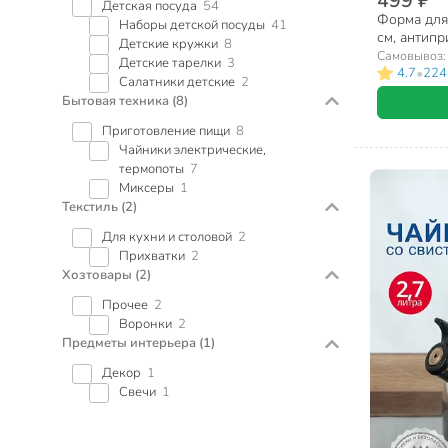
499 ₽
Детская посуда
54
Форма для 
Наборы детской посуды
41
см, антипр
Детские кружки
8
разъемная,
Самовывоз
Детские тарелки
3
•
4.7
224
Салатники детские
2
Бытовая техника
(8)
Приготовление пищи
8
Чайники электрические,
термопоты
7
Миксеры
1
Текстиль
(2)
Для кухни и столовой
2
Прихватки
2
Хозтовары
(2)
Прочее
2
Воронки
2
Предметы интерьера
(1)
Декор
1
Свечи
1