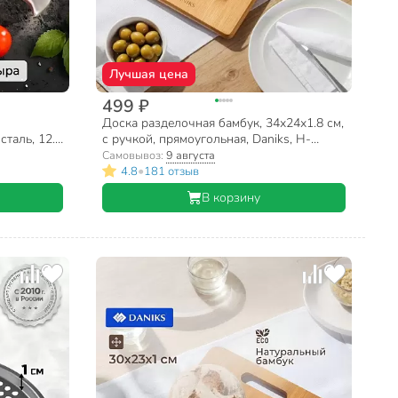
Лучшая цена
499 ₽
Доска разделочная бамбук, 34х24х1.8 см,
таль, 12.5
с ручкой, прямоугольная, Daniks, H-
UT
1080M
Самовывоз:
9 августа
•
4.8
181 отзыв
В корзину