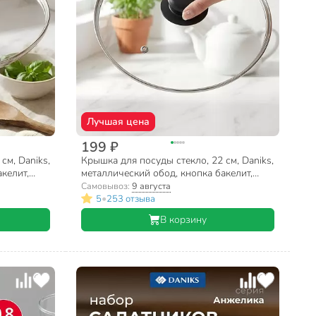
Лучшая цена
199 ₽
см, Daniks,
Крышка для посуды стекло, 22 см, Daniks,
келит,
металлический обод, кнопка бакелит,
черная, Д4122Ч
Самовывоз:
9 августа
•
5
253 отзыва
В корзину