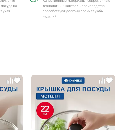
ортименте
Качественные материалы, современные
 посуда на
технологии и контроль производства
случая.
способствуют долгому сроку службы
изделий.