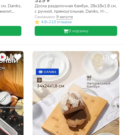
329 ₽
см, Daniks,
Доска разделочная бамбук, 28х18х1.8 см,
келит,
с ручкой, прямоугольная, Daniks, H-
1080S
Самовывоз:
9 августа
•
4.8
210 отзывов
В корзину