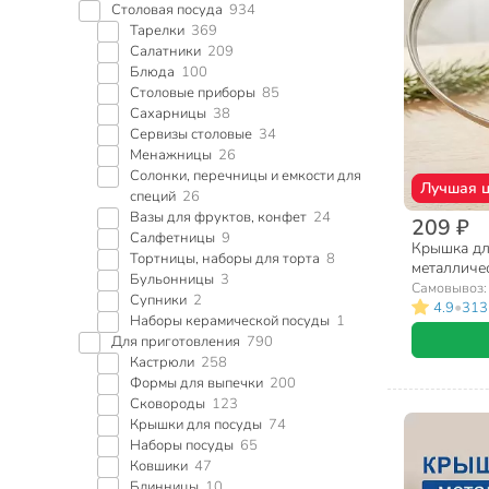
Столовая посуда
934
Тарелки
369
Салатники
209
Блюда
100
Столовые приборы
85
Сахарницы
38
Сервизы столовые
34
Менажницы
26
Солонки, перечницы и емкости для
Лучшая 
специй
26
Вазы для фруктов, конфет
24
209 ₽
Салфетницы
9
Крышка для
Тортницы, наборы для торта
8
металличес
Бульонницы
3
черная, Д
Самовывоз
Супники
2
•
4.9
313
Наборы керамической посуды
1
Для приготовления
790
Кастрюли
258
Формы для выпечки
200
Сковороды
123
Крышки для посуды
74
Наборы посуды
65
Ковшики
47
Блинницы
10