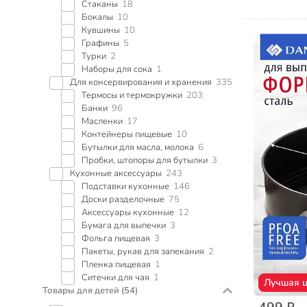
Стаканы
18
Бокалы
10
Кувшины
10
Графины
5
Турки
2
Наборы для сока
1
Для консервирования и хранения
335
Термосы и термокружки
203
Банки
96
Масленки
17
Контейнеры пищевые
10
Бутылки для масла, молока
6
Пробки, штопоры для бутылки
3
Кухонные аксессуары
243
Подставки кухонные
146
Доски разделочные
75
Аксессуары кухонные
12
Бумага для выпечки
3
Фольга пищевая
3
Пакеты, рукав для запекания
2
Пленка пищевая
1
Ситечки для чая
1
Лучшая 
Товары для детей
(54)