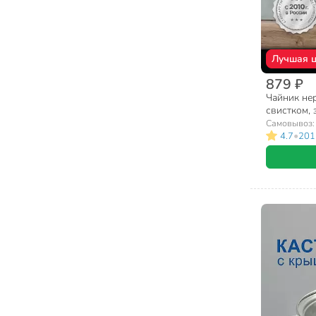
Лучшая 
879 ₽
Чайник нер
свистком, 
бакелитова
Самовывоз
•
4.7
201