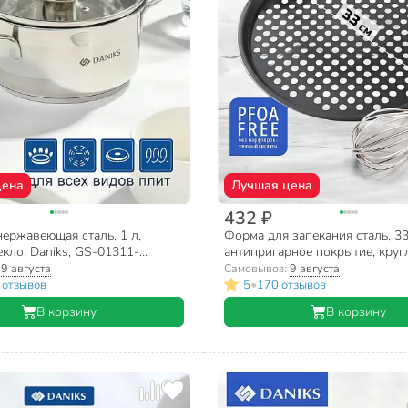
цена
Лучшая цена
432 ₽
ержавеющая сталь, 1 л,
Форма для запекания сталь, 33
кло, Daniks, GS-01311-
антипригарное покрытие, кругл
14, индукция
пиццы, Daniks, KB18995
:
9 августа
Самовывоз:
9 августа
•
 отзывов
5
170 отзывов
В корзину
В корзину