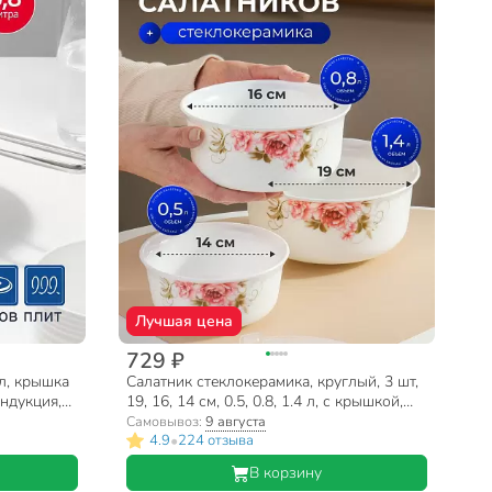
Лучшая цена
729 ₽
л, крышка
Салатник стеклокерамика, круглый, 3 шт,
индукция,
19, 16, 14 см, 0.5, 0.8, 1.4 л, с крышкой,
2S
подарочная упаковка, Анжелика, Daniks,
Самовывоз:
9 августа
BY14HDW-3-T36
•
4.9
224 отзыва
В корзину