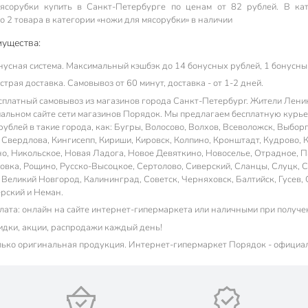
ясорубки купить в Санкт-Петербургe по ценам от 82 рублей. В кат
 2 товара в категории «ножи для мясорубки» в наличии
ущества:
нусная система. Максимальный кэшбэк до 14 бонусных рублей, 1 бонусный
трая доставка. Самовывоз от 60 минут, доставка - от 1-2 дней.
сплатный самовывоз из магазинов города Санкт-Петербург. Жители Ленинг
альном сайте сети магазинов Порядок. Мы предлагаем бесплатную курьер
ублей в такие города, как: Бугры, Волосово, Волхов, Всеволожск, Выборг,
 Свердлова, Кингисепп, Кириши, Кировск, Колпино, Кронштадт, Кудрово, 
о, Никольское, Новая Ладога, Новое Девяткино, Новоселье, Отрадное, П
овка, Рощино, Русско-Высоцкое, Сертолово, Сиверский, Сланцы, Слуцк, Со
 Великий Новгород, Калининград, Советск, Черняховск, Балтийск, Гусев, 
рский и Неман.
лата: онлайн на сайте интернет-гипермаркета или наличными при получе
идки, акции, распродажи каждый день!
лько оригинальная продукция. Интернет-гипермаркет Порядок - официа