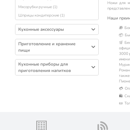
Ножи для м
Мясорубки ручные (1)
представлено
Шприцы кондитерские (1)
Наши преим
🎁 Бо
Кухонные аксессуары
📦 Быс
Подставки кухонные (134)
🛒 Бе
Приготовление и хранение
Аксессуары кухонные (91)
офици
пищи
3000 р
Доски разделочные (82)
Походная посуда (35)
имени
Сушилки для посуды (24)
Кухонные приборы для
Мурин
Посуда для пикника (6)
Роман
приготовления напитков
Бумага для выпечки (16)
также
Соковарки, молоковарки (1)
Сита (15)
Пионе
💳 Оп
Зажигалки (10)
🛍 Ск
Лотки для столовых приборов (9)
📜 То
Кувшины мерные (9)
Фольга пищевая (9)
Рейлинги для кухни (7)