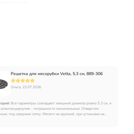
Решетка для мясорубки Vetta, 5.3 см, 889-306
Ольга, 23.07.2026
тарий:
Все параметры совпадают: внешний диаметр ровно 5.3 см, я
 штангенциркулем - погрешности минимальные. Отверстия
ные, под среднюю сетку. Металл не хрупкий, при установке не
 Единственный совет: перед первой установкой промойте с мылом и
мажьте растительным маслом край - так она легче войдет в корпус.