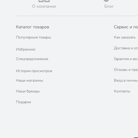
Пельменницы (6)
О компании
Блог
Ситечки для чая (5)
Пленка пищевая (4)
Каталог товаров
Сервис и п
Пакеты, рукав для запекания (3)
Популярные товары
Как заказать
Доставка и оп
Избранное
Спецпредложения
Гарантия и во
Отзывы и пр
История просмотров
Наши магазины
Вход в личны
Наши бренды
Контакты
Подарки