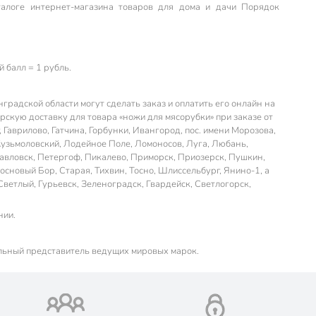
алоге интернет-магазина товаров для дома и дачи Порядок
 балл = 1 рубль.
радской области могут сделать заказ и оплатить его онлайн на
скую доставку для товара «ножи для мясорубки» при заказе от
 Гаврилово, Гатчина, Горбунки, Ивангород, пос. имени Морозова,
Кузьмоловский, Лодейное Поле, Ломоносов, Луга, Любань,
авловск, Петергоф, Пикалево, Приморск, Приозерск, Пушкин,
сновый Бор, Старая, Тихвин, Тосно, Шлиссельбург, Янино-1, а
Светлый, Гурьевск, Зеленоградск, Гвардейск, Светлогорск,
нии.
льный представитель ведущих мировых марок.