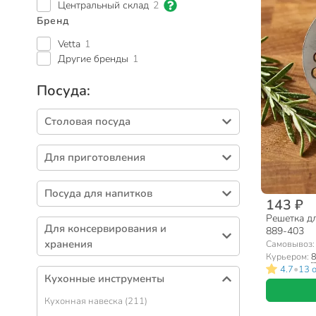
Центральный склад
2
Бренд
Vetta
1
Другие бренды
1
Посуда:
Столовая посуда
Тарелки (404)
Для приготовления
Салатники (329)
Кастрюли (424)
Столовые приборы (266)
Посуда для напитков
Сковороды (313)
143 ₽
Блюда (90)
Кружки (458)
Решетка дл
Формы для выпечки (263)
Сервизы столовые (71)
Для консервирования и
889-403
Бокалы (148)
Наборы посуды (111)
хранения
Самовывоз
Вазы для фруктов, конфет (58)
Чайники (139)
Курьером:
8
Ковшики (54)
Контейнеры пищевые (208)
Подносы (57)
•
4.7
13 
Стаканы (122)
Кухонные инструменты
Крышки для посуды (50)
Банки (184)
Солонки, перечницы и емкости для специй
Чайные пары (66)
(51)
Кухонная навеска (211)
Казаны (49)
Термосы и термокружки (130)