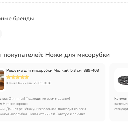
рные бренды
 покупателей: Ножи для мясорубки
Решетка для мясорубки Мелкий, 5.3 см, 889-403
Юлия Паничева, 29.05.2026
ства:
Отличная! Подходит ко всем моделям!
Коммен
и:
Нет все хорошо
замерил
рий:
Данная решётка универсальная, подходит ко всем
стандарт
чной мясорубки. Новая отличная! Советую к покупке!
повело.
слегка с