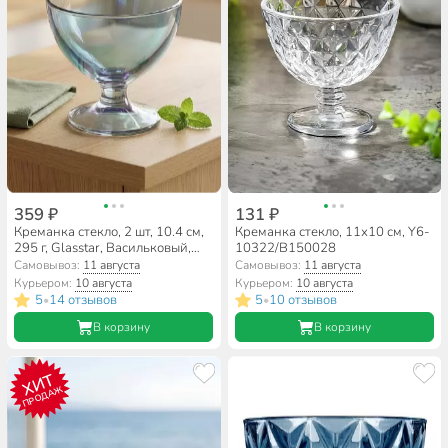
359 ₽
131 ₽
Креманка стекло, 2 шт, 10.4 см,
Креманка стекло, 11х10 см, Y6-
295 г, Glasstar, Васильковый,
10322/B150028
RNVS_1571(2)_1
Самовывоз:
11 августа
Самовывоз:
11 августа
Курьером:
10 августа
Курьером:
10 августа
5
14 отзывов
5
10 отзывов
•
•
В корзину
В корзину
ХИТ
ПРОДАЖ