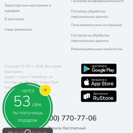
Политика конфиденциальности
Транспортным компаниям и
курьерам
Политика обработки
персональных данных
О компании
Пользовательское соглашение
Наши реквизиты
Согласие на обработку
персональных данных
Рекомендательные технологии
Copyright © 2011-2026. Все права
защищены.
Адрес: г. Санкт-Петербург, ул.
Ростовская, 20, КДЦ "Green Park"
Телефон:
8 (800) 770-77-06
ЧЕРЕЗ
Почта:
sales@poryadok.ru
52
сек.
ты получишь
8 (800) 770-77-06
подарок
Звонок бесплатный