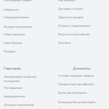
Популярные товары
Как заказать
🛍 Скидки, акции, распродажи каждый день!
Доставка и оплата
Избранное
📜 Только оригинальная продукция. Интернет-гипермаркет
Порядок - официальный представитель ведущих мировых
Спецпредложения
Гарантия и возврат
марок.
Отзывы и предложения
История просмотров
Наши магазины
Вход в личный кабинет
Наши бренды
Контакты
Подарки
Партнерам
Документы
Условия продажи товаров
Арендаторам складских
помещений
Подарочные сертификаты
Поставщикам
Бонусная программа
Арендодателям
Активация Бонусной Карты
Оптовым покупателям