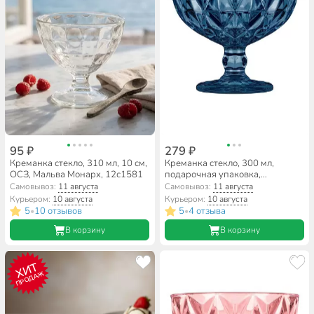
95 ₽
279 ₽
Креманка стекло, 310 мл, 10 см,
Креманка стекло, 300 мл,
ОСЗ, Мальва Монарх, 12с1581
подарочная упаковка,
Декостек, Декостек Ночное
Самовывоз:
11 августа
Самовывоз:
11 августа
небо, 5171-Н5
Курьером:
10 августа
Курьером:
10 августа
5
10 отзывов
5
4 отзыва
•
•
В корзину
В корзину
ХИТ
ПРОДАЖ