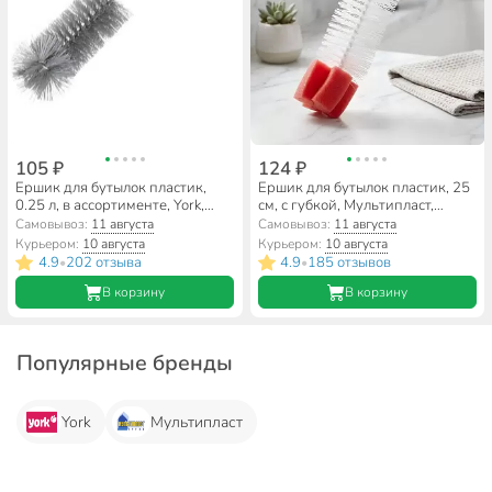
105 ₽
124 ₽
Ершик для бутылок пластик,
Ершик для бутылок пластик, 25
0.25 л, в ассортименте, York,
см, с губкой, Мультипласт,
041090
Умничка, SM-25
Самовывоз:
11 августа
Самовывоз:
11 августа
Курьером:
10 августа
Курьером:
10 августа
4.9
202 отзыва
4.9
185 отзывов
•
•
В корзину
В корзину
Популярные бренды
York
Мультипласт