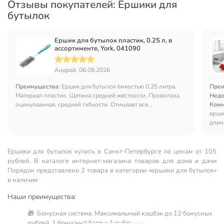
Отзывы покупателей: Ершики для
бутылок
Ершик для бутылок пластик, 0.25 л, в
ассортименте, York, 041090
Андрей, 06.08.2026
Преимущества:
Ершик для бутылок ёмкостью 0,25 литра.
Преи
Материал пластик. Щетина средней жёсткости. Проволока
Недо
оцинуованная, средней гибкости. Отмывает все
Комм
труднодоступные места в ёмкости. Рекомендую
ерши
длин
Ершики для бутылок купить в Санкт-Петербургe по ценам от 105
рублей. В каталоге интернет-магазина товаров для дома и дачи
Порядок представлено 2 товара в категории «ершики для бутылок»
в наличии
Наши преимущества:
🎁 Бонусная система. Максимальный кэшбэк до 12 бонусных
рублей, 1 бонусный балл = 1 рубль.