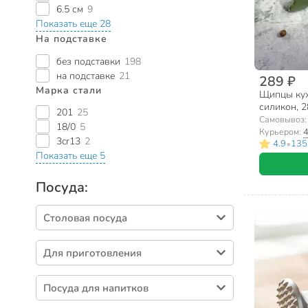
6.5 см
9
Показать еще 28
На подставке
без подставки
198
на подставке
21
289 ₽
Марка стали
Щипцы кух
силикон, 2
201
25
Самовывоз
18/0
5
Курьером:
4
3cr13
2
•
4.9
135
Показать еще 5
Посуда:
Столовая посуда
Тарелки (410)
Для приготовления
Салатники (327)
Кастрюли (436)
Столовые приборы (275)
Посуда для напитков
Сковороды (317)
Блюда (91)