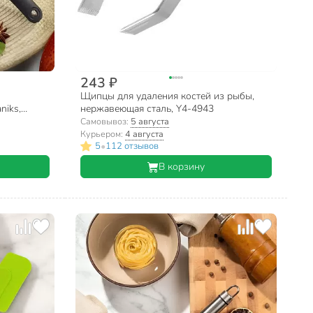
243 ₽
Щипцы для удаления костей из рыбы,
niks,
нержавеющая сталь, Y4-4943
1
Самовывоз:
5 августа
Курьером:
4 августа
•
5
112 отзывов
В корзину