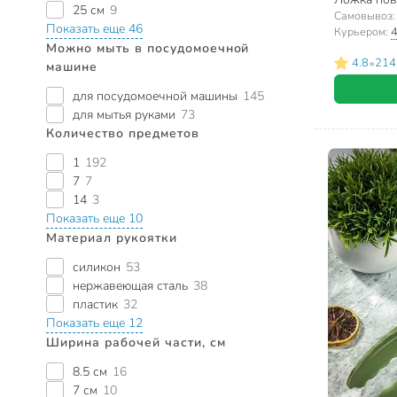
25 см
9
Самовывоз
Показать еще 46
Курьером:
4
Можно мыть в посудомоечной
•
4.8
214
машине
для посудомоечной машины
145
для мытья руками
73
Количество предметов
1
192
7
7
14
3
Показать еще 10
Материал рукоятки
силикон
53
нержавеющая сталь
38
пластик
32
Показать еще 12
Ширина рабочей части, см
8.5 см
16
7 см
10