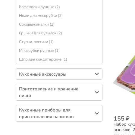
Кофемолки ручные (2)
Ножи для мясорубки (2)
Соковыжималки (2)
Ершики для бутылок (2)
Ступки, пестики (1)
Мясорубки ручные (1)
Шприцы кондитерские (1)
Кухонные аксессуары
Подставки кухонные (137)
Приготовление и хранение
Аксессуары кухонные (94)
пищи
Доски разделочные (84)
Походная посуда (39)
Сушилки для посуды (26)
Кухонные приборы для
Посуда для пикника (6)
приготовления напитков
155 ₽
Бумага для выпечки (17)
Набор кух
Соковарки, молоковарки (1)
Сита (15)
выпечки, 2