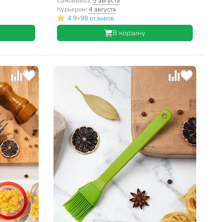
Самовывоз:
5 августа
Курьером:
4 августа
•
4.9
98 отзывов
В корзину