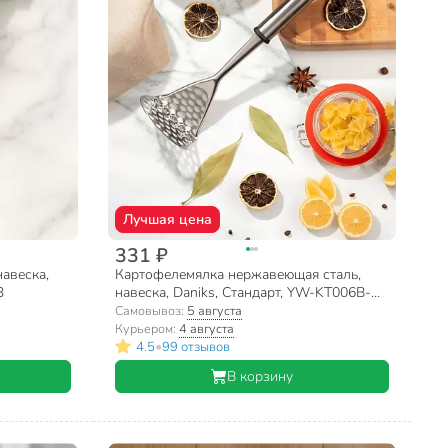
Лучшая цена
331 ₽
навеска,
Картофелемялка нержавеющая сталь,
3
навеска, Daniks, Стандарт, YW-KT006B-
1/D-002
Самовывоз:
5 августа
Курьером:
4 августа
•
4.5
99 отзывов
В корзину