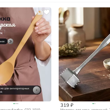
319 ₽
арская бамбук, C02-1010
Молоток для мяса, алюминий, 