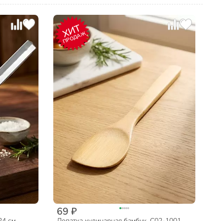
ХИТ
ПРОДАЖ
69 ₽
24 см,
Лопатка кулинарная бамбук, C02-1001