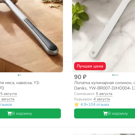
Лучшая цена
90 ₽
я мяса, навеска, Y3-
Лопатка кулинарная силикон, 
70
Daniks, YW-BR007-D/HD004-1
:
5 августа
Самовывоз:
5 августа
 августа
Курьером:
4 августа
•
тзывов
4.9
104 отзыва
В корзину
В корзину