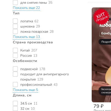
для снятия пены
35
Показать еще 22
Тип
ХИТ
ПРОДАЖ
лопатка
62
шумовка
29
ложка поварская
28
Показать еще 13
Страна производства
Китай
207
Россия
13
Особенности
подвесной
178
подходит для антипригарного
покрытия
129
профессиональный
43
Показать еще 5
Длина, см
34.5 см
11
79 ₽
32 см
10
Ложка пов