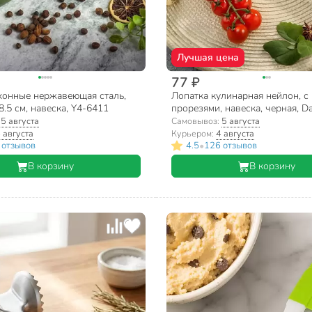
Лучшая цена
77 ₽
онные нержавеющая сталь,
Лопатка кулинарная нейлон, с
8.5 см, навеска, Y4-6411
прорезями, навеска, черная, Da
Эконом, YW-KT017-1/H1010-0
:
5 августа
Самовывоз:
5 августа
 августа
Курьером:
4 августа
•
 отзывов
4.5
126 отзывов
В корзину
В корзину