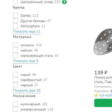
Центральный склад
220
Бренд
Daniks
121
Другие бренды
47
Atmosphere
11
Показать еще 11
Материал
силикон
104
нейлон
46
нержавеющая сталь
44
Показать еще 9
Цвет
139 ₽
серый
48
Ложка для
серебристый
37
сталь, Пав
черный
27
Вираж М-14
Самовывоз
Показать еще 16
Курьером:
4
•
4.9
434
Назначение
кулинарный
181
универсальный
119