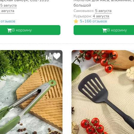
большой
:
5 августа
 августа
Самовывоз:
5 августа
Курьером:
4 августа
•
 отзывов
5
166 отзывов
В корзину
В корзину