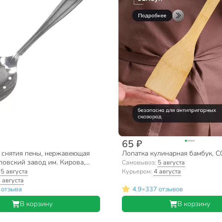
65 ₽
 снятия пены, нержавеющая
Лопатка кулинарная бамбук, C
ловский завод им. Кирова,
Самовывоз:
5 августа
, С-158/1,2
:
5 августа
Курьером:
4 августа
 августа
•
 отзыва
4.9
337 отзывов
В корзину
В корзину