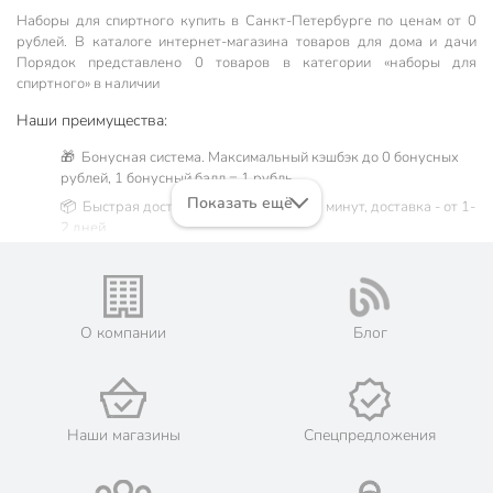
Наборы для спиртного купить в Санкт-Петербургe по ценам от 0
рублей. В каталоге интернет-магазина товаров для дома и дачи
Порядок представлено 0 товаров в категории «наборы для
спиртного» в наличии
Наши преимущества:
🎁 Бонусная система. Максимальный кэшбэк до 0 бонусных
рублей, 1 бонусный балл = 1 рубль.
Показать ещё
📦 Быстрая доставка. Самовывоз от 60 минут, доставка - от 1-
2 дней.
🛒 Бесплатный самовывоз из магазинов города Санкт-
Петербург. Жители Ленинградской области могут сделать
заказ и оплатить его онлайн на официальном сайте сети
магазинов Порядок. Мы предлагаем бесплатную курьерскую
О компании
Блог
доставку для товара «наборы для спиртного» при заказе от
3000 рублей в такие города, как: Бугры, Волосово, Волхов,
Всеволожск, Выборг, Гаврилово, Гатчина, Горбунки,
Ивангород, пос. имени Морозова, имени Свердлова,
Кингисепп, Кириши, Кировск, Колпино, Кронштадт, Кудрово,
Наши магазины
Спецпредложения
Кузьмоловский, Лодейное Поле, Ломоносов, Луга, Любань,
Мурино, Никольское, Новая Ладога, Новое Девяткино,
Новоселье, Отрадное, Павловск, Петергоф, Пикалево,