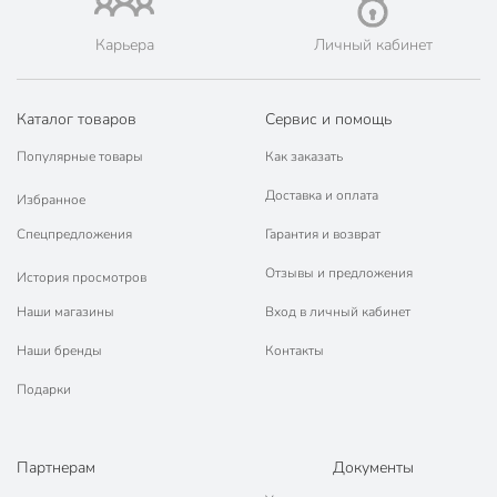
Приморск, Приозерск, Пушкин, Романовка, Рощино, Русско-
Высоцкое, Сертолово, Сиверский, Сланцы, Слуцк, Сосновый
Карьера
Личный кабинет
Бор, Старая, Тихвин, Тосно, Шлиссельбург, Янино-1, а также
Великий Новгород, Калининград, Советск, Черняховск,
Балтийск, Гусев, Светлый, Гурьевск, Зеленоградск, Гвардейск,
Каталог товаров
Светлогорск, Пионерский и Неман.
Сервис и помощь
💳 Оплата: онлайн на сайте интернет-гипермаркета или
Популярные товары
Как заказать
наличными при получении.
🛍 Скидки, акции, распродажи каждый день!
Доставка и оплата
Избранное
📜 Только оригинальная продукция. Интернет-гипермаркет
Спецпредложения
Гарантия и возврат
Порядок - официальный представитель ведущих мировых
марок.
Отзывы и предложения
История просмотров
Наши магазины
Вход в личный кабинет
Наши бренды
Контакты
Подарки
Партнерам
Документы