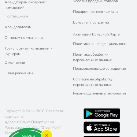
Условия продажи товаров
Арендаторам складских
помещений
Подарочные сертификаты
Поставщикам
Бонусная программа
Арендодателям
Активация Бонусной Карты
Оптовым покупателям
Политика конфиденциальности
Транспортным компаниям и
курьерам
Политика обработки
персональных данных
О компании
Пользовательское соглашение
Наши реквизиты
Согласие на обработку
персональных данных
Рекомендательные технологии
Copyright © 2011-2026. Все права
защищены.
Адрес: г. Санкт-Петербург, ул.
Ростовская, 20, КДЦ "Green Park"
Телефон:
8 (800) 770-77-06
ЧЕРЕЗ