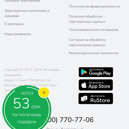
Оптовым покупателям
Политика конфиденциальности
Транспортным компаниям и
курьерам
Политика обработки
персональных данных
О компании
Пользовательское соглашение
Наши реквизиты
Согласие на обработку
персональных данных
Рекомендательные технологии
Copyright © 2011-2026. Все права
защищены.
Адрес: г. Санкт-Петербург, ул.
Ростовская, 20, КДЦ "Green Park"
Телефон:
8 (800) 770-77-06
ЧЕРЕЗ
Почта:
sales@poryadok.ru
53
сек.
ты получишь
8 (800) 770-77-06
подарок