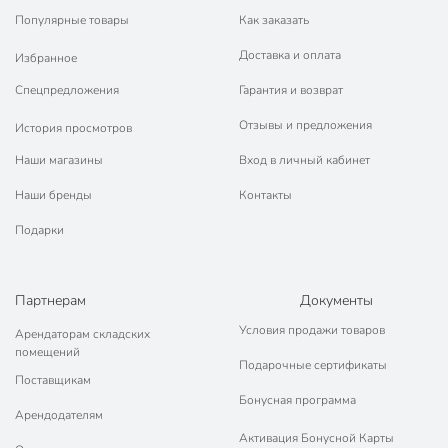
💳 Оплата: онлайн на сайте интернет-гипермаркета или
Популярные товары
Как заказать
наличными при получении.
🛍 Скидки, акции, распродажи каждый день!
Доставка и оплата
Избранное
📜 Только оригинальная продукция. Интернет-гипермаркет
Спецпредложения
Гарантия и возврат
Порядок - официальный представитель ведущих мировых
марок.
Отзывы и предложения
История просмотров
Наши магазины
Вход в личный кабинет
Наши бренды
Контакты
Подарки
Партнерам
Документы
Условия продажи товаров
Арендаторам складских
помещений
Подарочные сертификаты
Поставщикам
Бонусная программа
Арендодателям
Активация Бонусной Карты