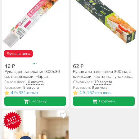
Лучшая цена
46 ₽
62 ₽
Рукав для запекания 300х30
Рукав для запекания 300 см, с
см, с завязками, Марья
клипсами, картонная упаковка,
Искусница
Master Fresh
Самовывоз:
10 августа
Самовывоз:
10 августа
Курьером:
9 августа
Курьером:
9 августа
4.9
331 отзыв
4.9
157 отзывов
•
•
В корзину
В корзину
ХИТ
ПРОДАЖ