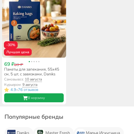
-30%
Лучшая цена
69 ₽
99 ₽
Пакеты для запекания, 55х45
см, 5 шт, с завязками, Daniks
Самовывоз:
10 августа
Курьером:
9 августа
4.9
76 отзывов
•
В корзину
Популярные бренды
Daniks
Master Fresh
Марья Искусница