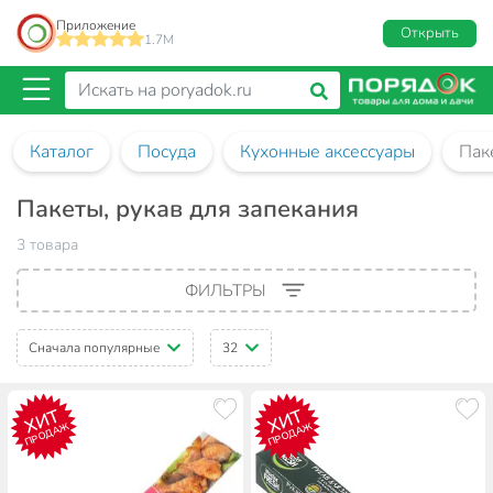
Приложение
Открыть
1.7M
Каталог
Посуда
Кухонные аксессуары
Пак
Пакеты, рукав для запекания
3 товара
ФИЛЬТРЫ
Сначала популярные
32
ХИТ
ХИТ
ПРОДАЖ
ПРОДАЖ