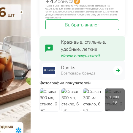
+ 42
бонуса
*Цена с Озон банком или WB кошельком по состоянию на
03.08.2026 для региона г. Воронеж у продавца ООО «Прайм»
(ОГРН 1233600006903, г. Воронеж, Волгоградская 32). В течение
дня цена может изменяться. Актуальную цену уточняйте на сайте
маркетплейса.
Выбрать аналог
Красивые, стильные,
удобные, легкие
Мнение покупателей
Daniks
Все товары бренда
Фотографии покупателей