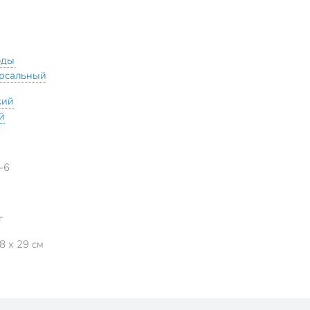
оды
рсальный
кий
й
-6
г
8 x 29 см