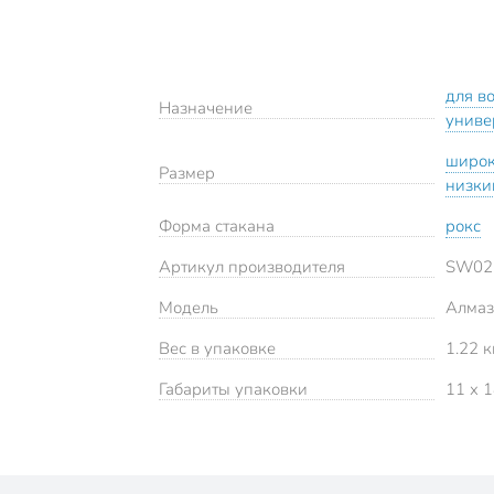
для в
Назначение
униве
широ
Размер
низки
Форма стакана
рокс
Артикул производителя
SW02
Модель
Алмаз
Вес в упаковке
1.22 к
Габариты упаковки
11 x 1