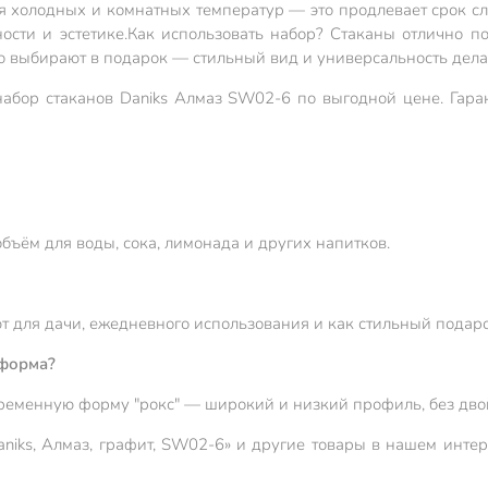
я холодных и комнатных температур — это продлевает срок сл
ости и эстетике.
Как использовать набор? Стаканы отлично п
то выбирают в подарок — стильный вид и универсальность дела
абор стаканов Daniks Алмаз SW02-6 по выгодной цене. Гаран
бъём для воды, сока, лимонада и других напитков.
ют для дачи, ежедневного использования и как стильный подаро
 форма?
временную форму "рокс" — широкий и низкий профиль, без двой
Daniks, Алмаз, графит, SW02-6» и другие товары в нашем инте