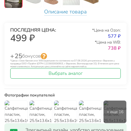
Описание товара
ПОСЛЕДНЯЯ ЦЕНА:
*Цена на Ozon:
499 ₽
577 ₽
*Цена на WB:
738 ₽
+ 25
бонусов
*Цена с Озон банком или WB кошельком по состоянию на 07.08.2026 для региона г. Воронеж у
продавца ООО «Прайм» (ОГРН 1233600006903, г. Воронеж, Волгоградская 32). В течение дня цена
может изменяться. Актуальную цену уточняйте на сайте маркетплейса.
Выбрать аналог
Фотографии покупателей
Элегантный дизайн, удобство использования