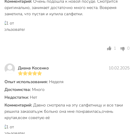
Комментарий:
Очень подошла к новой посуде. Смотрится
Вес в упаковке
355 г
оригинально, занимает достаточно много места. Вовремя
Габариты упаковки
12 x 14 x 24 см
заметила, что пустая и купила салфетки.
1
0
Диана Косенко
10.02.2025
Опыт использования:
Неделя
Достоинства:
Много
Недостатки:
Нет
Комментарий:
Давно смотрела на эту салфетницу и все таки
решила заказать,уж больно она мне понравилась,очень
крутая,всем советую её