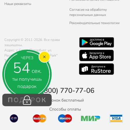
Наши реквизиты
Согласие на обработку
персональных данных
Рекомендательные технологии
Copyright © 2011-2026. Все права
защищены.
Адрес: г. Санкт-Петербург, ул.
Ростовская, 20, КДЦ "Green Park"
ЧЕРЕЗ
53
Телефон:
8 (800) 770-77-06
Почта:
sales@poryadok.ru
сек.
ты получишь
подарок
8 (800) 770-77-06
ПОДАРОК
Звонок бесплатный
Способы оплаты