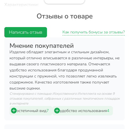
Характеристики:
Отзывы о товаре
Тип: салфетница.
Материал: пластик.
Написать отзыв
Цвет: белый.
Как получить бонусы за отзывы?
Размер: 25.5х13.6х10.7 см.
Мнение покупателей
Преимущества:
Изделие обладает элегантным и стильным дизайном,
который отлично вписывается в различные интерьеры, не
Салфетница имеет оптимальный размер и не будет
выдавая своего пластикового материала. Отмечается
смотреться громоздко.
удобство использования благодаря продуманной
конструкции с пружиной, что позволяет легко извлекать
Изделие выполнено из качественного и прочного
содержимое. Качество изготовления также получает
бамбука.
высокие оценки.
Простота и удобство эксплуатации.
Сгенерировано с помощью Искусственного Интеллекта на основе 9
отзывов покупателей, собранных с различных тематических площадок
Красивая и изящная салфетница украсит Ваш интерьер и
в интернете
поможет грамотно организовать пространство. Это не
эстетичный вид
7
удобство использования
4
только стильный аксессуар, но и забота о комфорте Ваших
гостей и близких. В любой момент они смогут
самостоятельно взять с подставки чистую салфетку, не