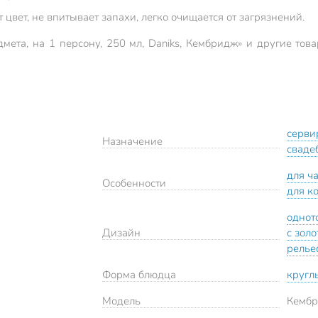
цвет, не впитывает запахи, легко очищается от загрязнений.
мета, на 1 персону, 250 мл, Daniks, Кембридж» и другие тов
серви
Назначение
сваде
для ч
Особенности
для к
однот
Дизайн
с зол
рель
Форма блюдца
кругл
Модель
Кемб