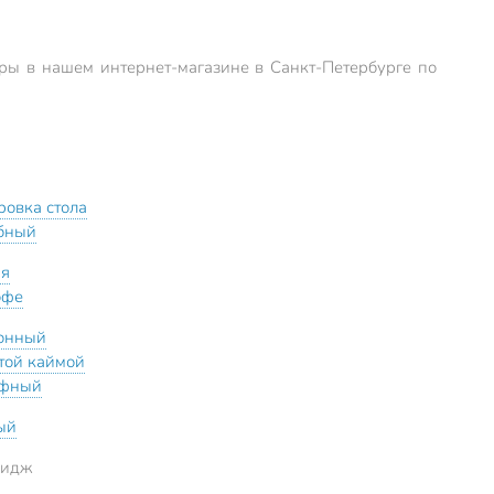
ары в нашем интернет-магазине в Санкт-Петербургe по
ровка стола
бный
ая
офе
онный
отой каймой
ефный
ый
ридж