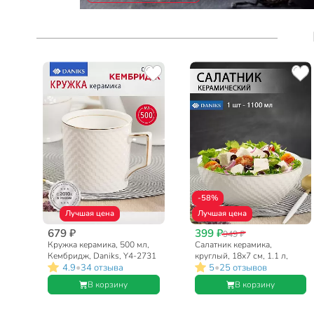
-58%
Лучшая цена
Лучшая цена
679 ₽
399 ₽
949 ₽
Кружка керамика, 500 мл,
Салатник керамика,
Кембридж, Daniks, Y4-2731
круглый, 18х7 см, 1.1 л,
•
•
4.9
34 отзыва
5
25 отзывов
Кембридж, Daniks
В корзину
В корзину