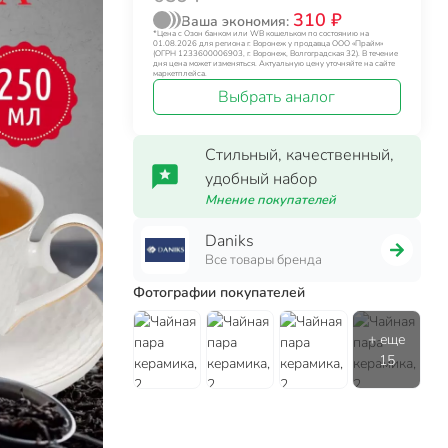
310 ₽
Ваша экономия:
*Цена с Озон банком или WB кошельком по состоянию на
01.08.2026 для региона г. Воронеж у продавца ООО «Прайм»
(ОГРН 1233600006903, г. Воронеж, Волгоградская 32). В течение
дня цена может изменяться. Актуальную цену уточняйте на сайте
маркетплейса.
Выбрать аналог
Стильный, качественный,
удобный набор
Мнение покупателей
Daniks
Все товары бренда
Фотографии покупателей