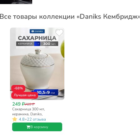
Все товары коллекции «Daniks Кембридж
-68%
Лучшая цена
249 ₽
789 ₽
Сахарница 300 мл,
керамика, Daniks,
•
4.8
22 отзыва
Кембридж
В корзину