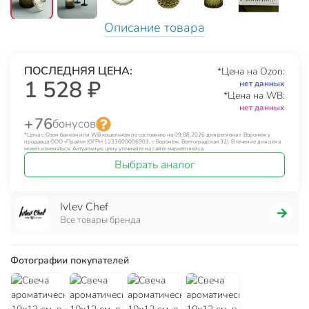
Описание товара
ПОСЛЕДНЯЯ ЦЕНА:
*Цена на Ozon:
1 528 ₽
нет данных
*Цена на WB:
нет данных
+ 76
бонусов
*Цена с Озон банком или WB кошельком по состоянию на 09.08.2026 для региона г. Воронеж у
продавца ООО «Прайм» (ОГРН 1233600006903, г. Воронеж, Волгоградская 32). В течение дня цена
может изменяться. Актуальную цену уточняйте на сайте маркетплейса.
Выбрать аналог
Ivlev Chef
Все товары бренда
Фотографии покупателей