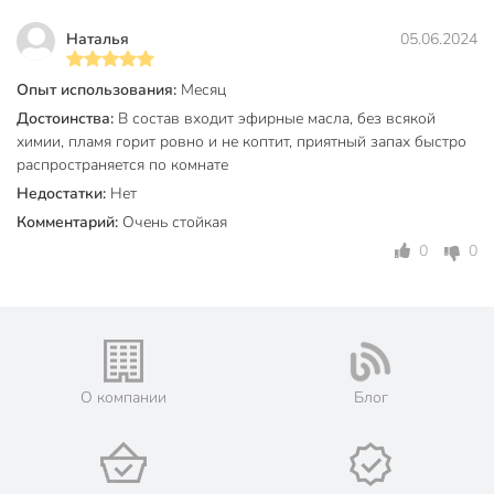
Высота, см
10 см
Наталья
05.06.2024
Диаметр, см
12 см
Количество в упаковке, шт
1 шт
Опыт использования:
Месяц
Достоинства:
В состав входит эфирные масла, без всякой
Бренд
Ivlev Chef
химии, пламя горит ровно и не коптит, приятный запах быстро
распространяется по комнате
Страна производства
Турция
Недостатки:
Нет
Цвет
зеленый
Комментарий:
Очень стойкая
Новый год
0
0
День Рождения
Праздники
8 Марта
14 февраля
Пасха
с крышкой
О компании
Блог
с подсвечником
Особенности
подарочная
упаковка