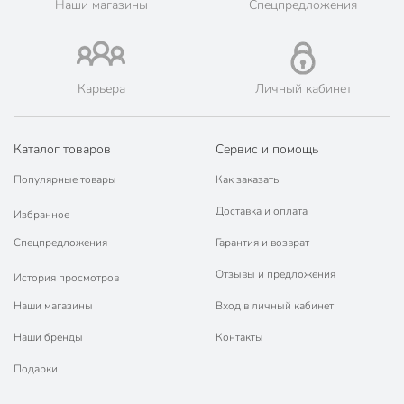
Наши магазины
Спецпредложения
Аромат
пачули
ароматический
Тип свечи
декоративный
Карьера
Личный кабинет
в стакане
Форма свечи
круглый
Вид фитиля
хлопковый
Каталог товаров
Сервис и помощь
Состав свечи
парафин
Популярные товары
Как заказать
Доставка и оплата
Артикул производителя
844-122
Избранное
Спецпредложения
Гарантия и возврат
Вес в упаковке
720 г
Отзывы и предложения
История просмотров
Габариты упаковки
14 x 9 x 9 см
Наши магазины
Вход в личный кабинет
Наши бренды
Контакты
Подарки