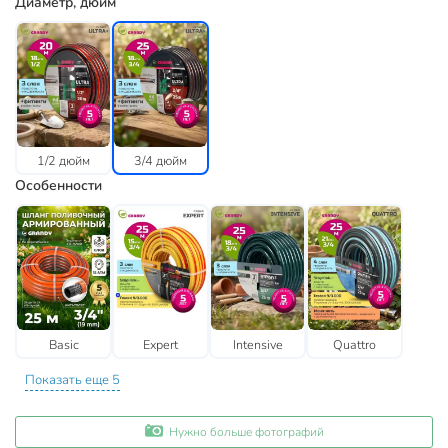
Диаметр, дюйм
1/2 дюйм
3/4 дюйм
Особенности
Basic
Expert
Intensive
Quattro
Показать еще 5
Нужно больше фотографий