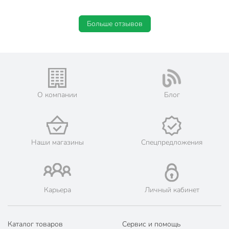
Цвет
серый
Больше отзывов
Особенности
цельный
Комплектация
с фитингами
Вид шланга
садовый
Артикул производителя
AGL063425F
О компании
Блог
Гарантия производителя, мес
60
Модель
Ultra+
Вес в упаковке
4.3 кг
Наши магазины
Спецпредложения
Габариты упаковки
37 x 37 x 14 см
Карьера
Личный кабинет
Каталог товаров
Сервис и помощь