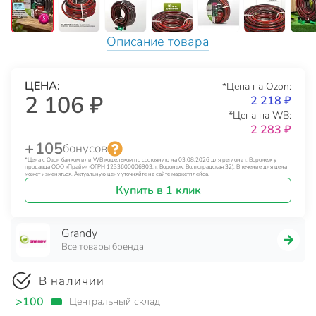
Описание товара
ЦЕНА:
*Цена на Ozon:
2 106 ₽
2 218 ₽
*Цена на WB:
2 283 ₽
+ 105
бонусов
*Цена с Озон банком или WB кошельком по состоянию на 03.08.2026 для региона г. Воронеж у
продавца ООО «Прайм» (ОГРН 1233600006903, г. Воронеж, Волгоградская 32). В течение дня цена
может изменяться. Актуальную цену уточняйте на сайте маркетплейса.
Купить в 1 клик
Grandy
Все товары бренда
В наличии
>100
Центральный склад