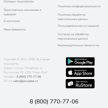
Оптовым покупателям
Политика конфиденциальности
Транспортным компаниям и
курьерам
Политика обработки
персональных данных
О компании
Пользовательское соглашение
Наши реквизиты
Согласие на обработку
персональных данных
Рекомендательные технологии
Copyright © 2011-2026. Все права
защищены.
Адрес: г. Санкт-Петербург, ул.
Ростовская, 20, КДЦ "Green Park"
Телефон:
8 (800) 770-77-06
Почта:
sales@poryadok.ru
8 (800) 770-77-06