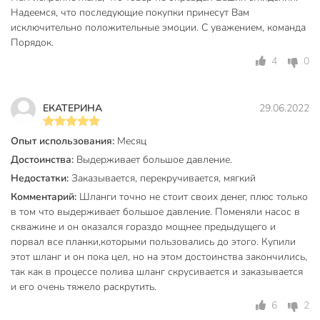
Минимальная температура
Надеемся, что последующие покупки принесут Вам
-5 °C
эксплуатации, °C
исключительно положительные эмоции. С уважением, команда
Порядок.
Максимальная температура
65 °C
4
0
эксплуатации, °C
Максимальное давление, атм
18 атм
ЕКАТЕРИНА
29.06.2022
Внутренний диаметр, мм
19 мм
Опыт использования:
Месяц
Бренд
Grandy
Достоинства:
Выдерживает большое давление.
Страна производства
Китай
Недостатки:
Заказывается, перекручивается, мягкий
Класс
бытовой
Комментарий:
Шланги точно не стоит своих денег, плюс только
в том что выдерживает большое давление. Поменяли насос в
Армированный
армированные
скважине и он оказался гораздо мощнее предыдущего и
порвал все планки,которыми пользовались до этого. Купили
Материал
ПВХ
этот шланг и он пока цел, но на этом достоинства закончились,
так как в процессе полива шланг скрусивается и заказывается
Количество слоев
3
и его очень тяжело раскрутить.
Диаметр, дюйм
3/4 дюйм
6
2