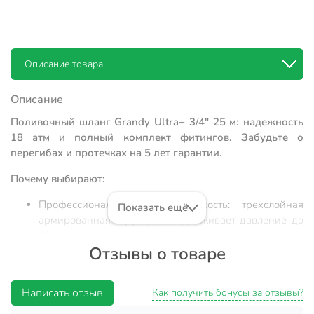
Описание товара
Описание
Поливочный шланг Grandy Ultra+ 3/4" 25 м: надежность
18 атм и полный комплект фитингов. Забудьте о
перегибах и протечках на 5 лет гарантии.
Почему выбирают:
Профессиональная износостойкость: трехслойная
Показать ещё
армированная структура выдерживает давление до
18 атмосфер, исключая риск разрыва при скачках в
Отзывы о товаре
системе водоснабжения.
Экологическая безопасность и долговечность:
материал ПВХ не содержит солей кадмия, устойчив к
Написать отзыв
Как получить бонусы за отзывы?
агрессивному УФ-излучению и сохраняет