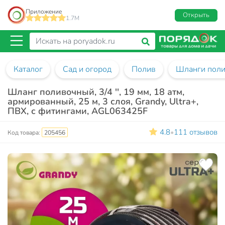
Приложение
Открыть
1.7M
Каталог
Сад и огород
Полив
Шланги пол
Шланг поливочный, 3/4 '', 19 мм, 18 атм,
армированный, 25 м, 3 слоя, Grandy, Ultra+,
ПВХ, с фитингами, AGL063425F
4.8
111 отзывов
•
Код товара:
205456