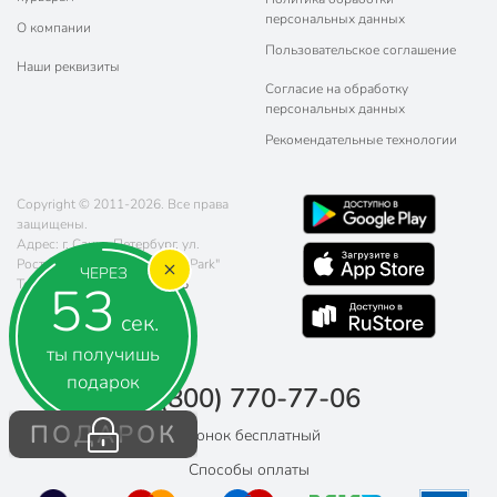
персональных данных
О компании
Пользовательское соглашение
Наши реквизиты
Согласие на обработку
персональных данных
Рекомендательные технологии
Copyright © 2011-2026. Все права
защищены.
Адрес: г. Санкт-Петербург, ул.
Ростовская, 20, КДЦ "Green Park"
ЧЕРЕЗ
52
Телефон:
8 (800) 770-77-06
Почта:
sales@poryadok.ru
сек.
ты получишь
подарок
8 (800) 770-77-06
ПОДАРОК
Звонок бесплатный
Способы оплаты