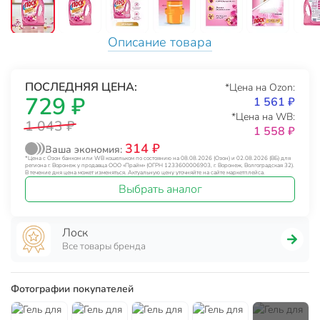
Описание товара
ПОСЛЕДНЯЯ ЦЕНА:
*Цена на Ozon:
729 ₽
1 561 ₽
*Цена на WB:
1 043 ₽
1 558 ₽
314 ₽
Ваша экономия:
*Цена с Озон банком или WB кошельком по состоянию на 08.08.2026 (Озон) и 02.08.2026 (ВБ) для
региона г. Воронеж у продавца ООО «Прайм» (ОГРН 1233600006903, г. Воронеж, Волгоградская 32).
В течение дня цена может изменяться. Актуальную цену уточняйте на сайте маркетплейса.
Выбрать аналог
Лоск
Все товары бренда
Фотографии покупателей