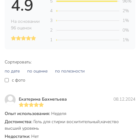
4.9
Бренд
Лоск
5
96%
4
2%
Страна производства
Германия
3
1%
На основании
Аромат
орхидея
96 оценок
2
0%
для цветного и
Назначение
1
1%
белого белья
машинный
Тип стирки
ручной
Сортировать:
по дате
по оценке
по полезности
бутылка
Вид упаковки
канистра
c фото
Ароматерапия
эфирные масла
Екатерина Бахметьева
08.12.2024
Модель
орхидея и масло
макадамии
Опыт использования:
Неделя
Достоинства:
Гель для стирки восхитительный,качество
Вес в упаковке
3.16 кг
высший уровень
Габариты упаковки
33 x 12 x 20 см
Недостатки:
Нет