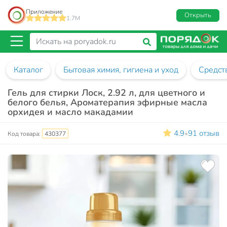
Приложение
Открыть
1.7M
Каталог
Бытовая химия, гигиена и уход
Средств
Гель для стирки Лоск, 2.92 л, для цветного и
белого белья, Ароматерапия эфирные масла
орхидея и масло макадамии
4.9
91 отзыв
•
Код товара:
430377