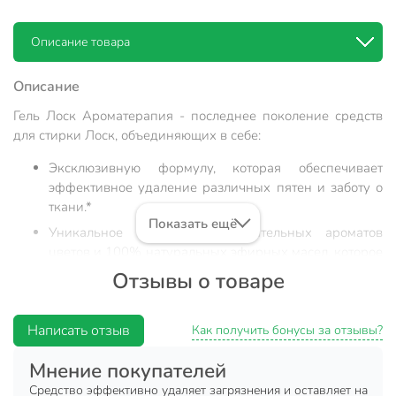
Описание товара
Описание
Гель Лоск Ароматерапия - последнее поколение средств
для стирки Лоск, объединяющих в себе:
Эксклюзивную формулу, которая обеспечивает
эффективное удаление различных пятен и заботу о
ткани.*
Показать ещё
Уникальное сочетание притягательных ароматов
цветов и 100% натуральных эфирных масел, которое
подарит вещам длительную свежесть и чарующий
Отзывы о товаре
аромат.
* По сравнению со стиркой порошком производства ООО
Написать отзыв
Как получить бонусы за отзывы?
"Хенкель Рус".
Мнение покупателей
Состав:
5-15 % анионных ПАВ; < 5 % неионогенных ПАВ,
Средство эффективно удаляет загрязнения и оставляет на
фосфонатов, мыла, энзимов, консерванта, красителя,