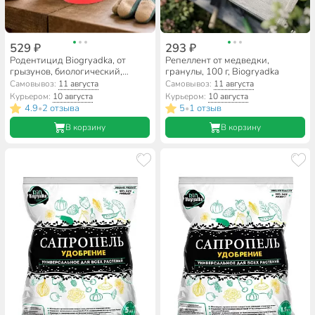
529 ₽
293 ₽
Родентицид Biogryadka, от
Репеллент от медведки,
грызунов, биологический,
гранулы, 100 г, Biogryadka
гранулы, 100 г
Самовывоз:
11 августа
Самовывоз:
11 августа
Курьером:
10 августа
Курьером:
10 августа
4.9
2 отзыва
5
1 отзыв
•
•
В корзину
В корзину