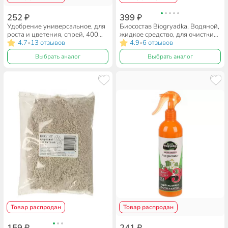
252 ₽
399 ₽
Удобрение универсальное, для
Биосостав Biogryadka, Водяной,
роста и цветения, спрей, 400
жидкое средство, для очистки
мл, Biogryadka
4.7
13 отзывов
воды в бассейнах, прудах и
4.9
6 отзывов
•
•
фонтанах, 0.05 л
Выбрать аналог
Выбрать аналог
Товар распродан
Товар распродан
159 ₽
241 ₽