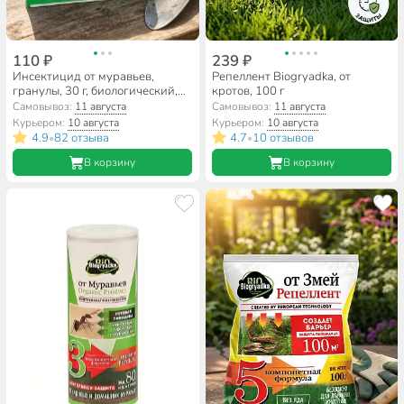
110 ₽
239 ₽
Инсектицид от муравьев,
Репеллент Biogryadka, от
гранулы, 30 г, биологический,
кротов, 100 г
Biogryadka
Самовывоз:
11 августа
Самовывоз:
11 августа
Курьером:
10 августа
Курьером:
10 августа
4.9
82 отзыва
4.7
10 отзывов
•
•
В корзину
В корзину