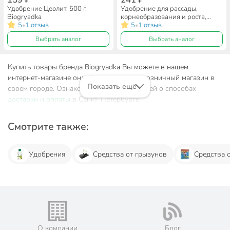
Удобрение Цеолит, 500 г,
Удобрение для рассады,
Biogryadka
корнеобразования и роста,
5
1 отзыв
спрей, 400 мл, Biogryadka
5
1 отзыв
•
•
Выбрать аналог
Выбрать аналог
Купить товары бренда Biogryadka Вы можете в нашем
интернет-магазине онлайн или посетив розничный магазин в
Показать ещё
своем городе. Ознакомьтесь с информацией о способах
доставки и оплаты
в Санкт-Петербургe.
Смотрите также:
Удобрения
Средства от грызунов
Средства 
О компании
Блог