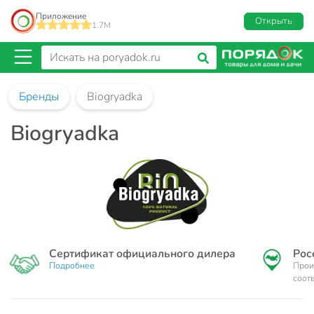
Приложение
Открыть
1.7M
Бренды
Biogryadka
Biogryadka
Сертификат официального дилера
Рос
Подробнее
Прои
соот