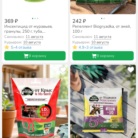
369 ₽
242 ₽
Инсектицид от муравьев,
Репеллент Biogryadka, от змей,
гранулы, 250 г, туба,
100 г
биологический, Biogryadka
Самовывоз:
11 августа
Самовывоз:
11 августа
Курьером:
10 августа
Курьером:
10 августа
5
4 отзыва
4.9
3 отзыва
•
•
В корзину
В корзину