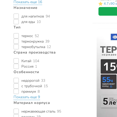
Показать еще 16
•
4.7
90 
Назначение
для напитков
94
для еды
10
Тип
термос
52
термокружка
39
термобутылка
12
Страна производства
Китай
104
Россия
1
Особенности
недорогой
33
с трубочкой
15
премиум
8
Показать еще 9
Материал корпуса
нержавеющая сталь
95
пластик
19