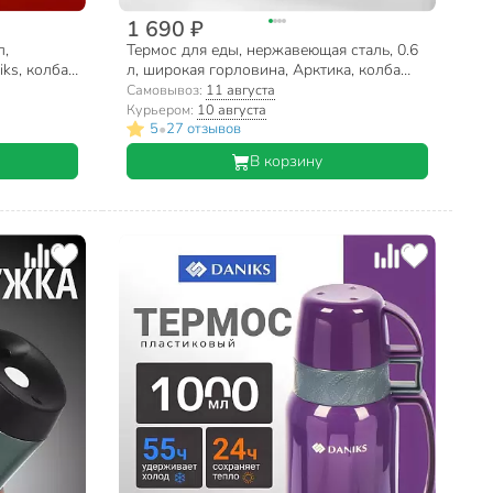
1 690 ₽
л,
Термос для еды, нержавеющая сталь, 0.6
ks, колба
л, широкая горловина, Арктика, колба
ый, SL-
нержавеющая сталь, 201-600
Самовывоз:
11 августа
Курьером:
10 августа
•
5
27 отзывов
В корзину