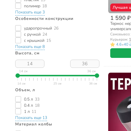
полимер
18
Лучшая 
Показать еще 3
1 590 ₽
Особенности конструкции
Термос нер
ударопрочный
26
универсаль
нержавеюща
Самовывоз
с ручкой
24
150GX
Курьером:
1
с крышкой
15
•
4.6
40 
Показать еще 8
Высота, см
14 см
36 см
Объем, л
0.5 л
33
0.4 л
18
1 л
11
Показать еще 13
Материал колбы