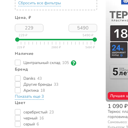
Сбросить все фильтры
Цена, ₽
229 ₽
5490 ₽
Наличие
Центральный склад
105
Бренд
Daniks
43
Другие бренды
33
Арктика
18
Лучшая 
Показать еще 3
Цвет
1 090 ₽
Термос пла
серебристый
23
горловина,
черный
16
сиреневый,
Самовывоз
серый
6
Курьером:
1