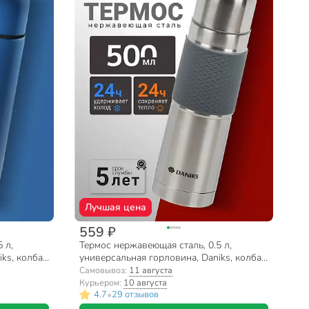
Лучшая цена
559 ₽
 л,
Термос нержавеющая сталь, 0.5 л,
ks, колба
универсальная горловина, Daniks, колба
о-синий,
нержавеющая сталь, Z03-500-7011
Самовывоз:
11 августа
Курьером:
10 августа
•
4.7
29 отзывов