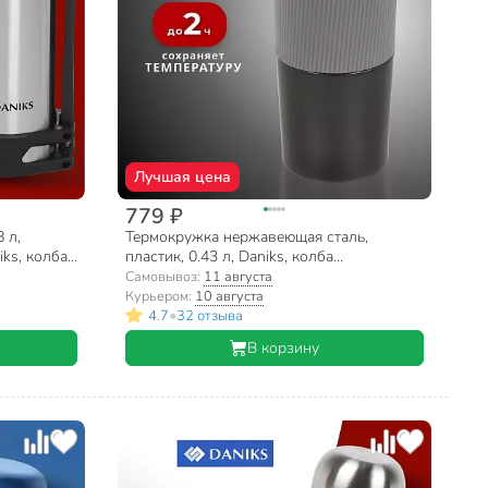
Лучшая цена
779 ₽
 л,
Термокружка нержавеющая сталь,
ks, колба
пластик, 0.43 л, Daniks, колба
ый, SL-
нержавеющая сталь, серый, черная, JS-
Самовывоз:
11 августа
002-black-grey
Курьером:
10 августа
•
4.7
32 отзыва
В корзину