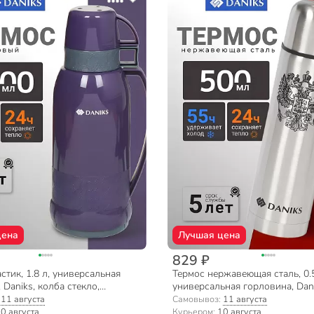
цена
Лучшая цена
829 ₽
стик, 1.8 л, универсальная
Термос нержавеющая сталь, 0.5
 Daniks, колба стекло,
универсальная горловина, Dani
 958-180TT-prpl
нержавеющая сталь, серебрист
:
11 августа
Самовывоз:
11 августа
0 августа
Курьером:
10 августа