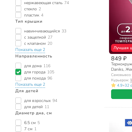
нержавеющая сталь
74
стекло
2
пластик
4
Тип крышки
навинчивающийся
33
с защелкой
27
с клапаном
20
Лучшая 
Показать еще 2
Направленность
849 ₽
Термокружк
для дома
116
Daniks, Же
для города
105
нержавеющ
Самовывоз
для похода
96
Курьером:
1
Показать еще 2
•
4.9
32 
Для детей
для взрослых
94
для детей
11
Диаметр дна, см
6.5 см
5
7 см
1