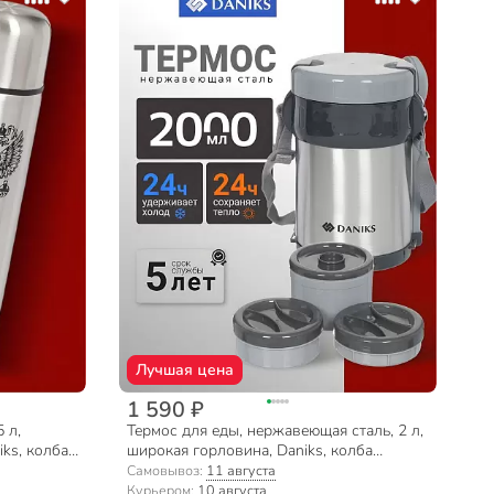
Лучшая цена
1 590 ₽
 л,
Термос для еды, нержавеющая сталь, 2 л,
ks, колба
широкая горловина, Daniks, колба
ый, SL-50Z
нержавеющая сталь, с ложкой и вилкой,
Самовывоз:
11 августа
серебристый, SL-200MY
Курьером:
10 августа