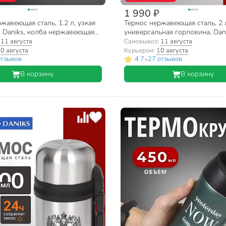
1 990 ₽
жавеющая сталь, 1.2 л, узкая
Термос нержавеющая сталь, 2 
, Daniks, колба нержавеющая
универсальная горловина, Dani
ный софт, SL-120ZN-black-soft
нержавеющая сталь, серебрист
:
11 августа
Самовывоз:
11 августа
200NGL
0 августа
Курьером:
10 августа
•
отзывов
4.7
27 отзывов
В корзину
В корзину