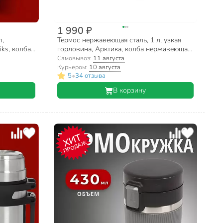
1 990 ₽
л,
Термос нержавеющая сталь, 1 л, узкая
ks, колба
горловина, Арктика, колба нержавеющая
-7011
сталь, с ситечком, 101-1000С
Самовывоз:
11 августа
Курьером:
10 августа
•
5
34 отзыва
В корзину
ХИТ
ПРОДАЖ