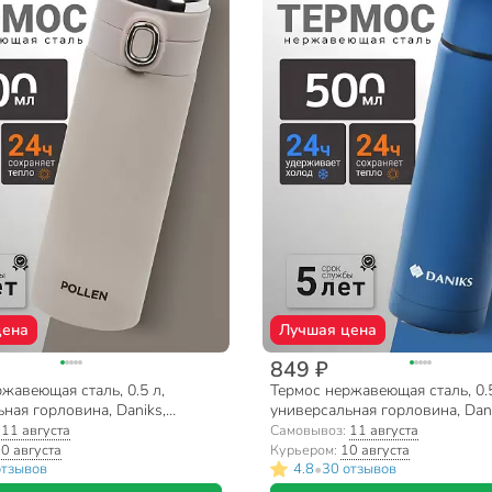
цена
Лучшая цена
849 ₽
жавеющая сталь, 0.5 л,
Термос нержавеющая сталь, 0.5
ная горловина, Daniks,
универсальная горловина, Dani
олба нержавеющая сталь,
нержавеющая сталь, сапфиров
:
11 августа
Самовывоз:
11 августа
 JS061-16-1406 TPX
SL-50Z-RAL5003-soft
0 августа
Курьером:
10 августа
•
отзывов
4.8
30 отзывов