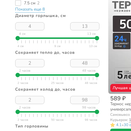
7.5 см
2
Показать еще 8
Диаметр горлышка, см
4 см
13 см
Сохраняет тепло до, часов
2 часов
48 часов
Лучшая 
Сохраняет холод до, часов
589 ₽
Термос нер
2 часов
98 часов
универсаль
Пыльца, к
Самовывоз
капучино,
Курьером:
1
•
4.1
30 
Тип горловины