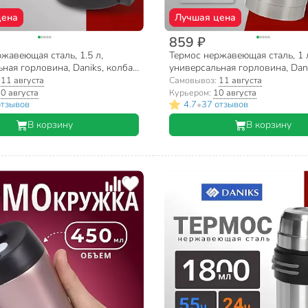
цена
Лучшая цена
859 ₽
жавеющая сталь, 1.5 л,
Термос нержавеющая сталь, 1 
ная горловина, Daniks, колба
универсальная горловина, Dani
я сталь, серебристый, SL-
нержавеющая сталь, Z03-1000
:
11 августа
Самовывоз:
11 августа
0 августа
Курьером:
10 августа
•
отзывов
4.7
37 отзывов
В корзину
В корзину